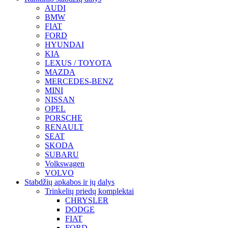
AUDI
BMW
FIAT
FORD
HYUNDAI
KIA
LEXUS / TOYOTA
MAZDA
MERCEDES-BENZ
MINI
NISSAN
OPEL
PORSCHE
RENAULT
SEAT
SKODA
SUBARU
Volkswagen
VOLVO
Stabdžių apkabos ir jų dalys
Trinkelių priedų komplektai
CHRYSLER
DODGE
FIAT
FORD