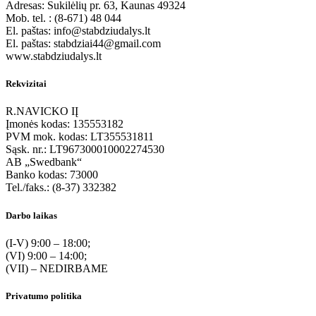
Adresas: Sukilėlių pr. 63, Kaunas 49324
Mob. tel. : (8-671) 48 044
El. paštas: info@stabdziudalys.lt
El. paštas: stabdziai44@gmail.com
www.stabdziudalys.lt
Rekvizitai
R.NAVICKO IĮ
Įmonės kodas: 135553182
PVM mok. kodas: LT355531811
Sąsk. nr.: LT967300010002274530
AB „Swedbank“
Banko kodas: 73000
Tel./faks.: (8-37) 332382
Darbo laikas
(I-V) 9:00 – 18:00;
(VI) 9:00 – 14:00;
(VII) – NEDIRBAME
Privatumo politika