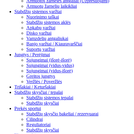
Armuotos žarnelės antgaliai (Užpresuojami)
Armuotų žarnelių laikikliai
Stabdžių sistemos varžtai
Nuorinimo taškai
Stabdžių sistemos aklės
Apkabų varžtai
Disko varžtai
Vamzdelių antgaliukai
Banjo varžtai / Kiauravarščiai
Suportų varžtai
Jungtys / Perėjimai
Sujungimai (išorė-išorė)
Sujungimai (vidus-vidus)
Sujungimai (vidus-išorė)
Greitos jungtys
Veržlės / Poveržlės
Trišakiai / Keturšakiai
Stabdžių skysčiai / tepalai
Stabdžių sistemos tepalai
Stabdžių skysčiai
Prekės sportui
Stabdžių skysčio bakeliai / rezervuarai
Cilindrai
Reguliatoriai
Stabdžių skysčiai