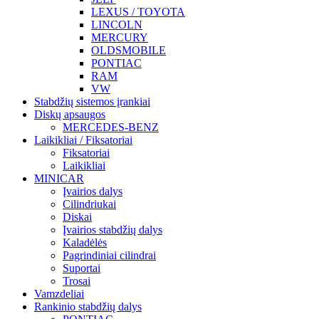
LEXUS / TOYOTA
LINCOLN
MERCURY
OLDSMOBILE
PONTIAC
RAM
VW
Stabdžių sistemos įrankiai
Diskų apsaugos
MERCEDES-BENZ
Laikikliai / Fiksatoriai
Fiksatoriai
Laikikliai
MINICAR
Įvairios dalys
Cilindriukai
Diskai
Įvairios stabdžių dalys
Kaladėlės
Pagrindiniai cilindrai
Suportai
Trosai
Vamzdeliai
Rankinio stabdžių dalys