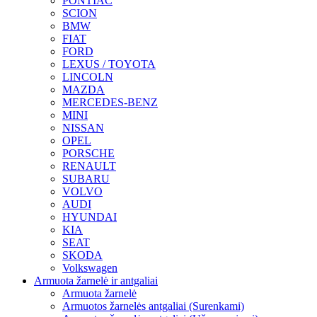
PONTIAC
SCION
BMW
FIAT
FORD
LEXUS / TOYOTA
LINCOLN
MAZDA
MERCEDES-BENZ
MINI
NISSAN
OPEL
PORSCHE
RENAULT
SUBARU
VOLVO
AUDI
HYUNDAI
KIA
SEAT
SKODA
Volkswagen
Armuota žarnelė ir antgaliai
Armuota žarnelė
Armuotos žarnelės antgaliai (Surenkami)