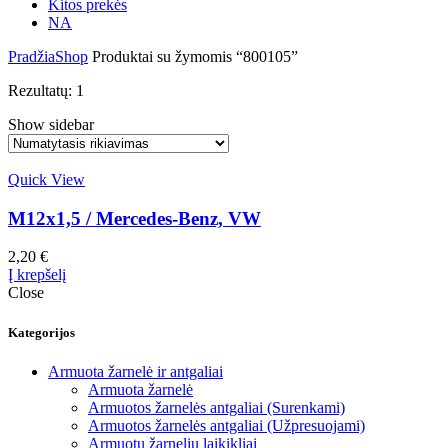
Kitos prekės
NA
Pradžia
Shop
Produktai su žymomis “800105”
Rezultatų: 1
Show sidebar
Quick View
M12x1,5 / Mercedes-Benz, VW
2,20
€
Į krepšelį
Close
Kategorijos
Armuota žarnelė ir antgaliai
Armuota žarnelė
Armuotos žarnelės antgaliai (Surenkami)
Armuotos žarnelės antgaliai (Užpresuojami)
Armuotų žarnelių laikikliai