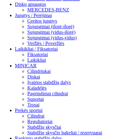
Diskų apsaugos
MERCEDES-BENZ
Jungtys / Perėjimai
Greitos jungtys
Sujungimai (išorė-išorė)
Sujungimai (vidus-išorė)
Sujungimai (vidus-vidus)
Veržlės / Poveržlės
Laikikliai / Fiksatoriai
Fiksatoriai
Laikikliai
MINICAR
Cilindriukai
Diskai
Įvairios stabdžių dalys
Kaladėlės
Pagrindiniai cilindrai
Suportai
Trosai
Prekės sportui
Cilindrai
Reguliatoriai
Stabdžių skysčiai
Stabdžių skysčio bakeliai / rezervuarai
Rankinio stabdžių dalys