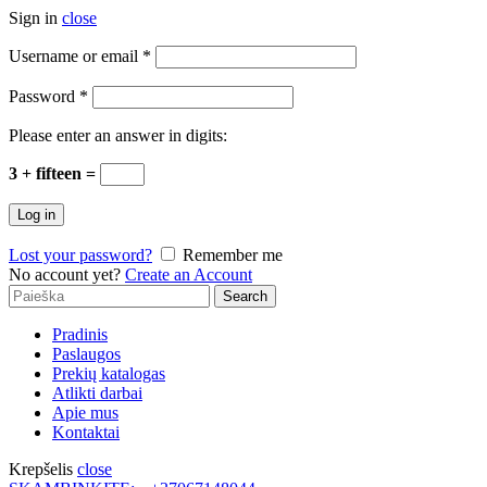
Sign in
close
Username or email
*
Password
*
Please enter an answer in digits:
3 + fifteen =
Log in
Lost your password?
Remember me
No account yet?
Create an Account
Search
Search
for:
Pradinis
Paslaugos
Prekių katalogas
Atlikti darbai
Apie mus
Kontaktai
Krepšelis
close