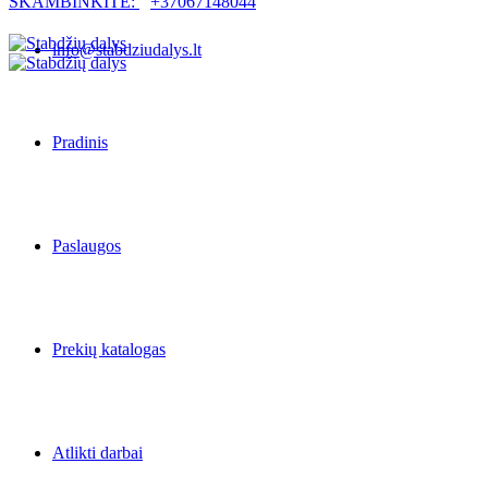
SKAMBINKITE:
+37067148044
info@stabdziudalys.lt
Pradinis
Paslaugos
Prekių katalogas
Atlikti darbai