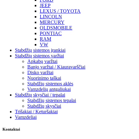
JEEP
LEXUS / TOYOTA
LINCOLN
MERCURY
OLDSMOBILE
PONTIAC
RAM
VW
Stabdžių sistemos įrankiai
Stabdžių sistemos varžtai
Apkabų varžtai
Banjo varžtai / Kiauravarščiai
Disko varžtai
Nuorinimo taškai
Stabdžių sistemos aklės
Vamzdelių antgaliukai
Stabdžių skysčiai / tepalai
Stabdžių sistemos tepalai
Stabdžių skysčiai
Trišakiai / Keturšakiai
Vamzdeliai
Kontaktai