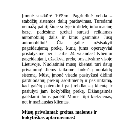
Įmonė susikūrė 1999m. Pagrindinė veikla –
stabdžių sistemos dalių pardavimas. Turėdami
nemažą patirtį šioje srityje ir didelę informacinę
bazę, padėsime greitai surasti reikiamas
automobilių dalis ir kitus gaminius Jūsų
automobiliui! Čia galite užsisakyti
pageidaujamą prekę, kurią jums operatyviai
pristatysime per 1 arba 24 valandas! Klientui
pageidaujant, užsakytą prekę pristatysime visoje
Lietuvoje. Nuolatiniai mūsų klientai turi daug
privalumų! Jiems taikome lanksčią nuolaidų
sistemą. Mūsų įmonė visada pasiryžusi didinti
parduodamų prekių asortimentą ir pasirinkimą,
kad galėtų patenkinti patį reikliausią klientą ir
pasiūlyti jam kokybišką prekę. Džiaugsimės
galėdami Jums padėti! Mums rūpi kiekvienas,
net ir mažiausias klientas.
Mūsų privalumai: g
reitas, malonus ir
kokybiškas
aptarnavimas!