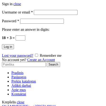
Sign in
close
Username or email
*
Password
*
Please enter an answer in digits:
18 + 3 =
Log in
Lost your password?
Remember me
No account yet?
Create an Account
Search
Search
for:
Pradinis
Paslaugos
Prekių katalogas
Atlikti darbai
Apie mus
Kontaktai
Krepšelis
close