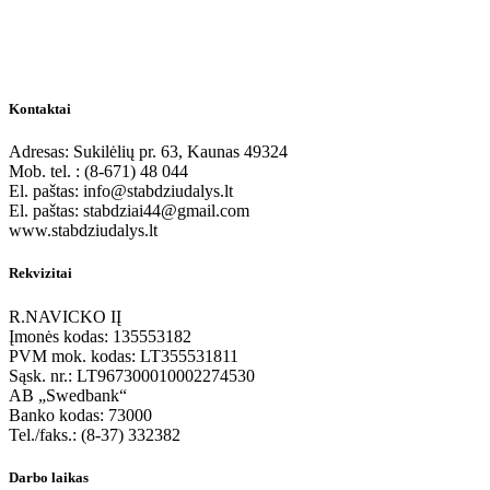
Kontaktai
Adresas: Sukilėlių pr. 63, Kaunas 49324
Mob. tel. : (8-671) 48 044
El. paštas: info@stabdziudalys.lt
El. paštas: stabdziai44@gmail.com
www.stabdziudalys.lt
Rekvizitai
R.NAVICKO IĮ
Įmonės kodas: 135553182
PVM mok. kodas: LT355531811
Sąsk. nr.: LT967300010002274530
AB „Swedbank“
Banko kodas: 73000
Tel./faks.: (8-37) 332382
Darbo laikas