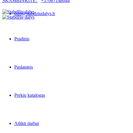
SKAMBINKITE:
+37067148044
info@stabdziudalys.lt
Pradinis
Paslaugos
Prekių katalogas
Atlikti darbai