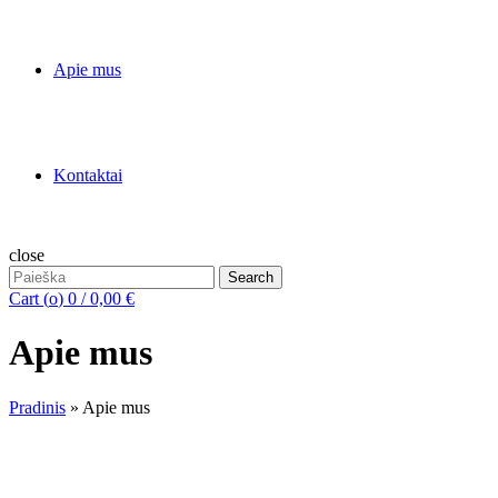
Apie mus
Kontaktai
close
Search
Search
for:
Cart (
o
)
0
/
0,00
€
Apie mus
Pradinis
»
Apie mus