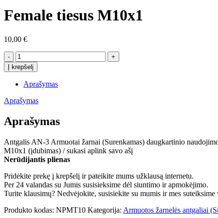
Female tiesus M10x1
10,00
€
produkto
kiekis:
Į krepšelį
Female
tiesus
Aprašymas
M10x1
Aprašymas
Aprašymas
Antgalis AN-3 Armuotai žarnai (Surenkamas) daugkartinio naudojim
M10x1 (įdubimas) / sukasi aplink savo ašį
Nerūdijantis plienas
Pridėkite prekę į krepšelį ir pateikite mums užklausą internetu.
Per 24 valandas su Jumis susisieksime dėl siuntimo ir apmokėjimo.
Turite klausimų? Nedvėjokite, susisiekite su mumis ir mes suteiksime v
Produkto kodas:
NPMT10
Kategorija:
Armuotos žarnelės antgaliai (