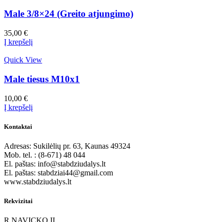
Male 3/8×24 (Greito atjungimo)
35,00
€
Į krepšelį
Quick View
Male tiesus M10x1
10,00
€
Į krepšelį
Kontaktai
Adresas: Sukilėlių pr. 63, Kaunas 49324
Mob. tel. : (8-671) 48 044
El. paštas: info@stabdziudalys.lt
El. paštas: stabdziai44@gmail.com
www.stabdziudalys.lt
Rekvizitai
R.NAVICKO IĮ