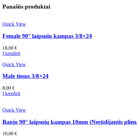
Panašūs produktai
Quick View
Female 90° laipsnių kampas 3/8×24
18,00
€
Į krepšelį
Quick View
Male tiesus 3/8×24
8,00
€
Į krepšelį
Quick View
Banjo 90° laipsnių kampas 10mm (Nerūdijantis plien
10,00
€