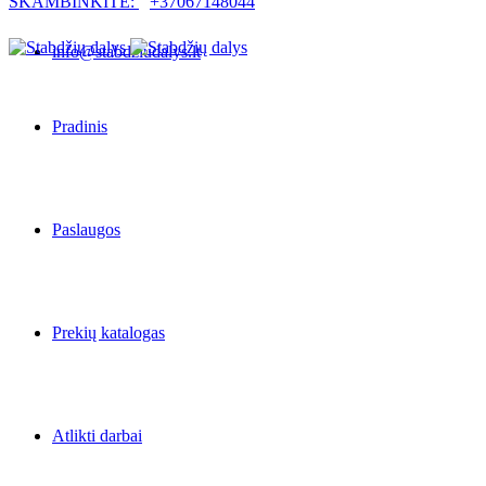
SKAMBINKITE:
+37067148044
info@stabdziudalys.lt
Pradinis
Paslaugos
Prekių katalogas
Atlikti darbai