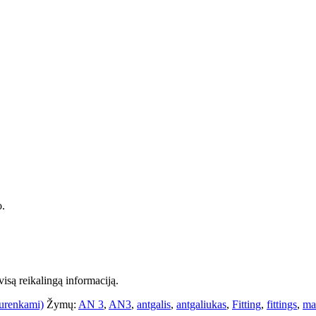
o.
isą reikalingą informaciją.
Surenkami)
Žymų:
AN 3
,
AN3
,
antgalis
,
antgaliukas
,
Fitting
,
fittings
,
ma