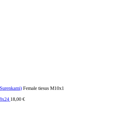
(Surenkami)
Female tiesus M10x1
/8x24
18,00
€