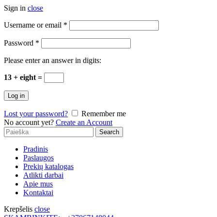
Sign in
close
Username or email
*
Password
*
Please enter an answer in digits:
13 + eight =
Log in
Lost your password?
Remember me
No account yet?
Create an Account
Search
Search
for:
Pradinis
Paslaugos
Prekių katalogas
Atlikti darbai
Apie mus
Kontaktai
Krepšelis
close