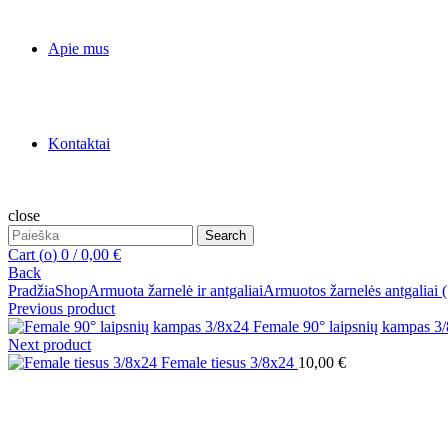
Apie mus
Kontaktai
close
Search
Search
for:
Cart (
o
)
0
/
0,00
€
Back
Pradžia
Shop
Armuota žarnelė ir antgaliai
Armuotos žarnelės antgaliai 
Previous product
Female 90° laipsnių kampas 3
Next product
Female tiesus 3/8x24
10,00
€
Click to enlarge