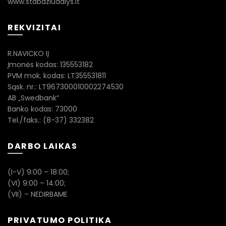
www.stabdziudalys.lt
REKVIZITAI
R.NAVICKO IĮ
Įmonės kodas: 135553182
PVM mok. kodas: LT355531811
Sąsk. nr.: LT967300010002274530
AB „Swedbank“
Banko kodas: 73000
Tel./faks.: (8-37) 332382
DARBO LAIKAS
(I-V) 9:00 – 18:00;
(VI) 9:00 – 14:00;
(VII) – NEDIRBAME
PRIVATUMO POLITIKA