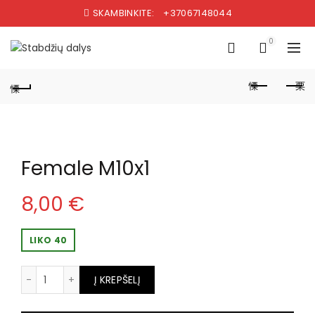
SKAMBINKITE:
+37067148044
0
Female M10x1
8,00
€
LIKO 40
produkto kiekis: Female M10x1
Į KREPŠELĮ