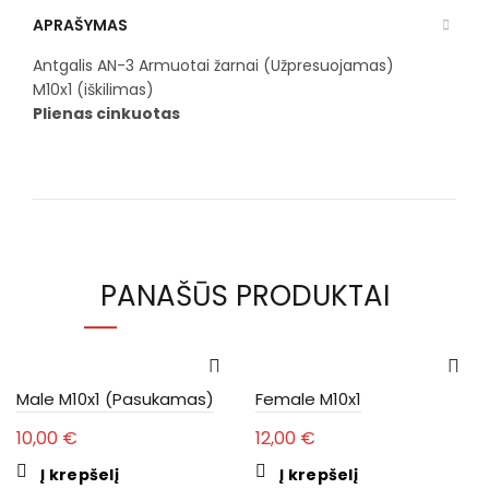
APRAŠYMAS
Antgalis AN-3 Armuotai žarnai (Užpresuojamas)
M10x1 (iškilimas)
Plienas cinkuotas
PANAŠŪS PRODUKTAI
Male M10x1 (Pasukamas)
Female M10x1
10,00
€
12,00
€
Į krepšelį
Į krepšelį