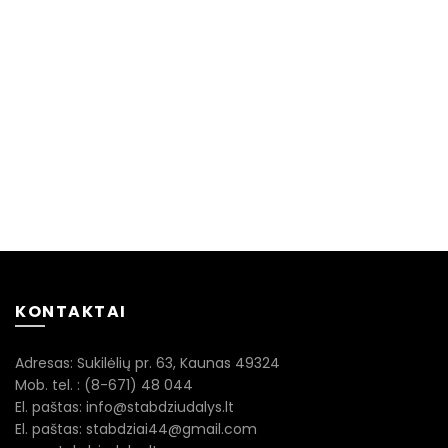
KONTAKTAI
Adresas: Sukilėlių pr. 63, Kaunas 49324
Mob. tel. : (8-671) 48 044
El. paštas: info@stabdziudalys.lt
El. paštas: stabdziai44@gmail.com