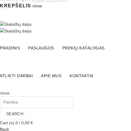
KREPŠELIS
close
SKAMBINKITE:
+37067148044
info@stabdziudalys.lt
PRADINIS
PASLAUGOS
PREKIŲ KATALOGAS
ATLIKTI DARBAI
APIE MUS
KONTAKTAI
close
Search
for:
SEARCH
Cart (
o
)
0
/
0,00
€
Back