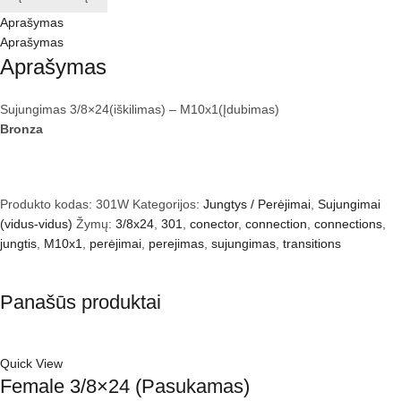
–
Aprašymas
M10x1
Aprašymas
Aprašymas
Sujungimas 3/8×24(iškilimas) – M10x1(Įdubimas)
Bronza
Produkto kodas:
301W
Kategorijos:
Jungtys / Perėjimai
,
Sujungimai
(vidus-vidus)
Žymų:
3/8x24
,
301
,
conector
,
connection
,
connections
,
jungtis
,
M10x1
,
perėjimai
,
perejimas
,
sujungimas
,
transitions
Panašūs produktai
Quick View
Female 3/8×24 (Pasukamas)