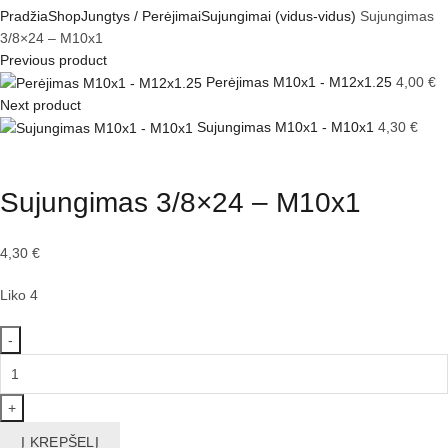
Pradžia
Shop
Jungtys / Perėjimai
Sujungimai (vidus-vidus)
Sujungimas
3/8×24 – M10x1
Previous product
Perėjimas M10x1 - M12x1.25
4,00
€
Next product
Sujungimas M10x1 - M10x1
4,30
€
Click to enlarge
Sujungimas 3/8×24 – M10x1
4,30
€
Liko 4
produkto
kiekis:
Sujungimas
3/8x24
Į KREPŠELĮ