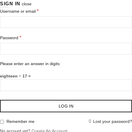
SIGN IN
close
*
Username or email
*
Password
Please enter an answer in digits:
eighteen − 17 =
LOG IN
Lost your password?
Remember me
No account yet?
Create An Account