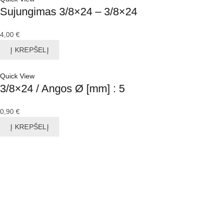
Sujungimas 3/8×24 – 3/8×24
4,00
€
Į KREPŠELĮ
Quick View
3/8×24 / Angos Ø [mm] : 5
0,90
€
Į KREPŠELĮ
KONTAKTAI
Adresas: Sukilėlių pr. 63, Kaunas 49324
Mob. tel. : (8-671) 48 044
El. paštas: info@stabdziudalys.lt
El. paštas: stabdziai44@gmail.com
www.stabdziudalys.lt