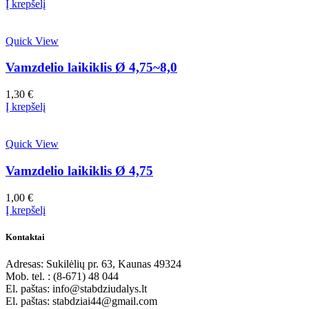
Į krepšelį
Quick View
Vamzdelio laikiklis Ø 4,75~8,0
1,30
€
Į krepšelį
Quick View
Vamzdelio laikiklis Ø 4,75
1,00
€
Į krepšelį
Kontaktai
Adresas: Sukilėlių pr. 63, Kaunas 49324
Mob. tel. : (8-671) 48 044
El. paštas: info@stabdziudalys.lt
El. paštas: stabdziai44@gmail.com