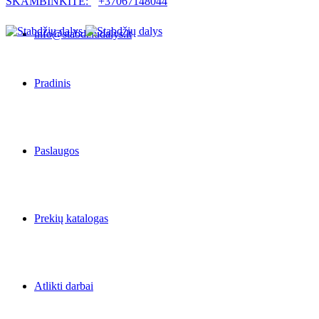
SKAMBINKITE:
+37067148044
info@stabdziudalys.lt
Pradinis
Paslaugos
Prekių katalogas
Atlikti darbai