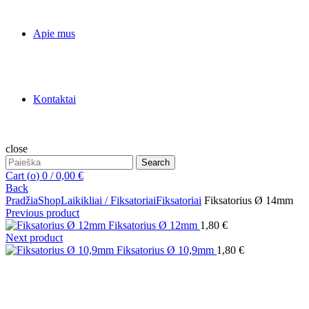
Apie mus
Kontaktai
close
Search
Search
for:
Cart (
o
)
0
/
0,00
€
Back
Pradžia
Shop
Laikikliai / Fiksatoriai
Fiksatoriai
Fiksatorius Ø 14mm
Previous product
Fiksatorius Ø 12mm
1,80
€
Next product
Fiksatorius Ø 10,9mm
1,80
€
Click to enlarge