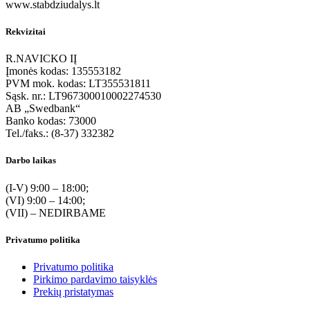
www.stabdziudalys.lt
Rekvizitai
R.NAVICKO IĮ
Įmonės kodas: 135553182
PVM mok. kodas: LT355531811
Sąsk. nr.: LT967300010002274530
AB „Swedbank“
Banko kodas: 73000
Tel./faks.: (8-37) 332382
Darbo laikas
(I-V) 9:00 – 18:00;
(VI) 9:00 – 14:00;
(VII) – NEDIRBAME
Privatumo politika
Privatumo politika
Pirkimo pardavimo taisyklės
Prekių pristatymas