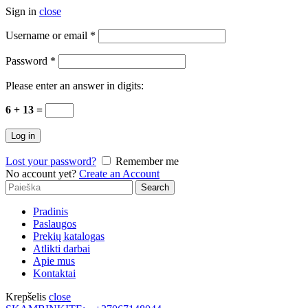
Sign in
close
Username or email
*
Password
*
Please enter an answer in digits:
6 + 13 =
Log in
Lost your password?
Remember me
No account yet?
Create an Account
Search
Search
for:
Pradinis
Paslaugos
Prekių katalogas
Atlikti darbai
Apie mus
Kontaktai
Krepšelis
close