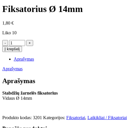
Fiksatorius Ø 14mm
1,80
€
Liko 10
produkto
kiekis:
Į krepšelį
Fiksatorius
Ø
Aprašymas
14mm
Aprašymas
Aprašymas
Stabdžių žarnelės fiksatorius
Vidaus Ø 14mm
Produkto kodas:
3201
Kategorijos:
Fiksatoriai
,
Laikikliai / Fiksatoriai