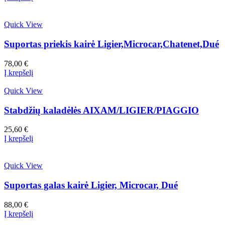
Quick View
Suportas priekis kairė Ligier,Microcar,Chatenet,Dué
78,00
€
Į krepšelį
Quick View
Stabdžių kaladėlės AIXAM/LIGIER/PIAGGIO
25,60
€
Į krepšelį
Quick View
Suportas galas kairė Ligier, Microcar, Dué
88,00
€
Į krepšelį