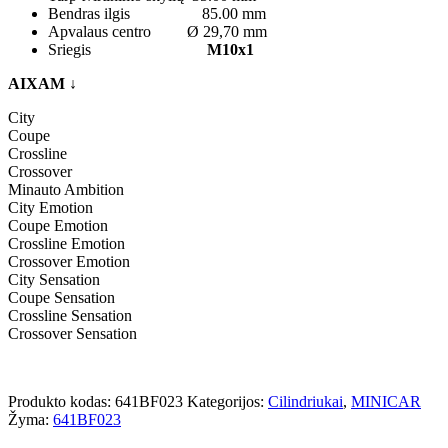
Bendras ilgis 85.00 mm
Apvalaus centro Ø 29,70 mm
Sriegis
M10x1
AIXAM
↓
City
Coupe
Crossline
Crossover
Minauto Ambition
City Emotion
Coupe Emotion
Crossline Emotion
Crossover Emotion
City Sensation
Coupe Sensation
Crossline Sensation
Crossover Sensation
Produkto kodas:
641BF023
Kategorijos:
Cilindriukai
,
MINICAR
Žyma:
641BF023