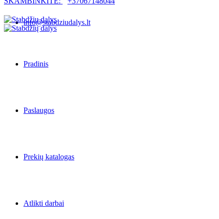
SKAMBINKITE:
+37067148044
info@stabdziudalys.lt
Pradinis
Paslaugos
Prekių katalogas
Atlikti darbai