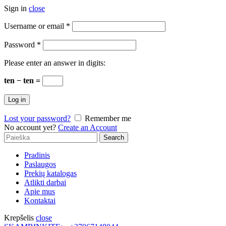
Sign in
close
Username or email
*
Password
*
Please enter an answer in digits:
ten − ten =
Log in
Lost your password?
Remember me
No account yet?
Create an Account
Search
Search
for:
Pradinis
Paslaugos
Prekių katalogas
Atlikti darbai
Apie mus
Kontaktai
Krepšelis
close