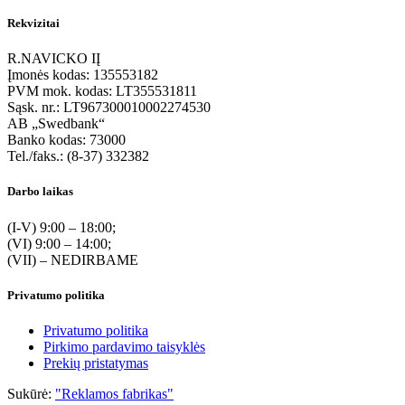
Rekvizitai
R.NAVICKO IĮ
Įmonės kodas: 135553182
PVM mok. kodas: LT355531811
Sąsk. nr.: LT967300010002274530
AB „Swedbank“
Banko kodas: 73000
Tel./faks.: (8-37) 332382
Darbo laikas
(I-V) 9:00 – 18:00;
(VI) 9:00 – 14:00;
(VII) – NEDIRBAME
Privatumo politika
Privatumo politika
Pirkimo pardavimo taisyklės
Prekių pristatymas
Sukūrė:
"Reklamos fabrikas"