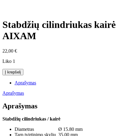
Click to enlarge
Stabdžių cilindriukas kairė
AIXAM
22,00
€
Liko 1
produkto
Į krepšelį
kiekis:
Stabdžių
Aprašymas
cilindriukas
kairė
Aprašymas
AIXAM
Aprašymas
Stabdžių cilindriukas
/ kairė
Diametras Ø 15.80 mm
Tarp tvirtinimo skylių 35.00 mm