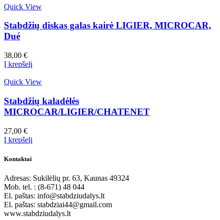
Quick View
Stabdžių diskas galas kairė LIGIER, MICROCAR,
Dué
38,00
€
Į krepšelį
Quick View
Stabdžių kaladėlės
MICROCAR/LIGIER/CHATENET
27,00
€
Į krepšelį
Kontaktai
Adresas: Sukilėlių pr. 63, Kaunas 49324
Mob. tel. : (8-671) 48 044
El. paštas: info@stabdziudalys.lt
El. paštas: stabdziai44@gmail.com
www.stabdziudalys.lt