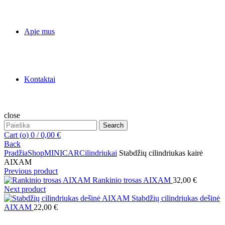
Apie mus
Kontaktai
close
Search
Search
for:
Cart (
o
)
0
/
0,00
€
Back
Pradžia
Shop
MINICAR
Cilindriukai
Stabdžių cilindriukas kairė
AIXAM
Previous product
Rankinio trosas AIXAM
32,00
€
Next product
Stabdžių cilindriukas dešinė
AIXAM
22,00
€