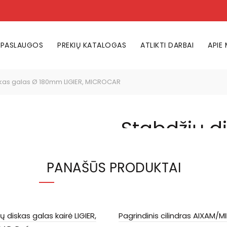
PASLAUGOS
PREKIŲ KATALOGAS
ATLIKTI DARBAI
APIE
kas galas Ø 180mm LIGIER, MICROCAR
Stabdžių d
180mm LIG
PANAŠŪS PRODUKTAI
44,00
€
LIKO 2
ų diskas galas kairė LIGIER,
Pagrindinis cilindras AIXAM/