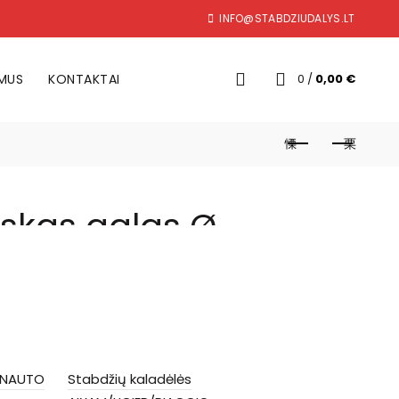
INFO@STABDZIUDALYS.LT
 MUS
KONTAKTAI
0
/
0,00
€
iskas galas Ø
IER, MICROCAR
MINAUTO
Stabdžių kaladėlės