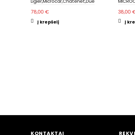
Ligier,Microcar,Chatenet,Dué
MICROC
78,00
€
38,00
Į krepšelį
Į kr
KONTAKTAI
REKVI