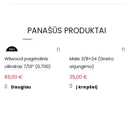
PANAŠŪS PRODUKTAI
SOL
D OU
T
Wilwood pagrindinis
Male 3/8×24 (Greito
cilindras 7/10″ (0,700)
atjungimo)
85,00
€
35,00
€
Daugiau
Į krepšelį