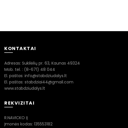
KONTAKTAI
Adresas: Sukilėlių pr. 63, Kaunas 49324
Mob. tel. : (8-671) 48 044
El. paštas: info@stabdziudalys.lt
El. paštas: stabdziai44@gmail.com
www.stabdziudalys.lt
REKVIZITAI
R.NAVICKO IĮ
Įmonės kodas: 135553182