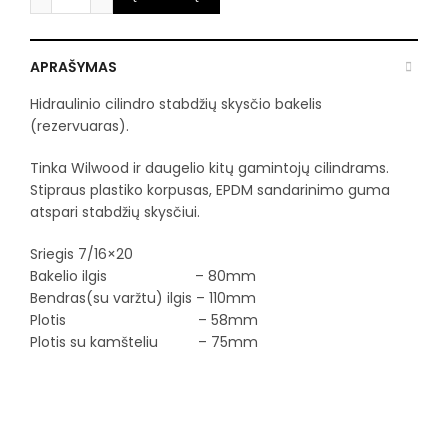
APRAŠYMAS
Hidraulinio cilindro stabdžių skysčio bakelis
(rezervuaras).
Tinka Wilwood ir daugelio kitų gamintojų cilindrams.
Stipraus plastiko korpusas, EPDM sandarinimo guma
atspari stabdžių skysčiui.
Sriegis 7/16×20
Bakelio ilgis – 80mm
Bendras(su varžtu) ilgis – 110mm
Plotis – 58mm
Plotis su kamšteliu – 75mm