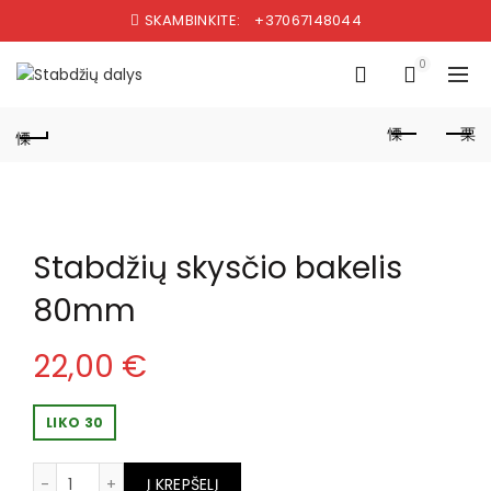
SKAMBINKITE:
+37067148044
0
Stabdžių skysčio bakelis
80mm
22,00
€
LIKO 30
produkto kiekis: Stabdžių skysčio bakelis 80mm
Į KREPŠELĮ