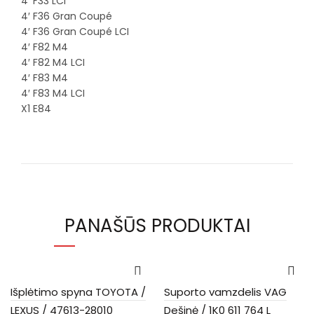
4′ F33 LCI
4′ F36 Gran Coupé
4′ F36 Gran Coupé LCI
4′ F82 M4
4′ F82 M4 LCI
4′ F83 M4
4′ F83 M4 LCI
X1 E84
PANAŠŪS PRODUKTAI
Išplėtimo spyna TOYOTA /
Suporto vamzdelis VAG
LEXUS / 47613-28010
Dešinė / 1K0 611 764 L