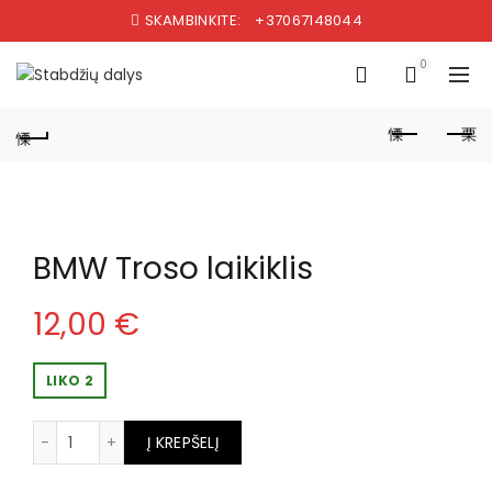
SKAMBINKITE:
+37067148044
0
BMW Troso laikiklis
12,00
€
LIKO 2
produkto kiekis: BMW Troso laikiklis
Į KREPŠELĮ