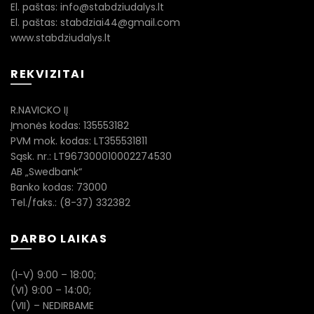
El. paštas: info@stabdziudalys.lt
El. paštas: stabdziai44@gmail.com
www.stabdziudalys.lt
REKVIZITAI
R.NAVICKO IĮ
Įmonės kodas: 135553182
PVM mok. kodas: LT355531811
Sąsk. nr.: LT967300010002274530
AB „Swedbank“
Banko kodas: 73000
Tel./faks.: (8-37) 332382
DARBO LAIKAS
(I-V) 9:00 – 18:00;
(VI) 9:00 – 14:00;
(VII) – NEDIRBAME