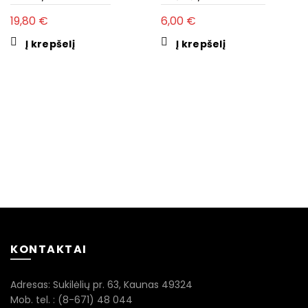
19,80
€
6,00
€
Į krepšelį
Į krepšelį
KONTAKTAI
Adresas: Sukilėlių pr. 63, Kaunas 49324
Mob. tel. : (8-671) 48 044