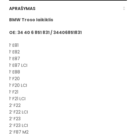
APRAŠYMAS
BMW Troso laikiklis
OE: 34 40 6 851 831 / 34406851831
1′ E81
1′ E82
1′ E87
1′ E87 LCI
1′ E88
1′ F20
1′ F20 LCI
1′ F21
1′ F21 LCI
2′ F22
2′ F22 LCI
2′ F23
2′ F23 LCI
2′ F87 M2