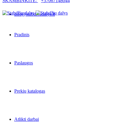
SKAMBINKITE:
+37067148044
info@stabdziudalys.lt
Pradinis
Paslaugos
Prekių katalogas
Atlikti darbai