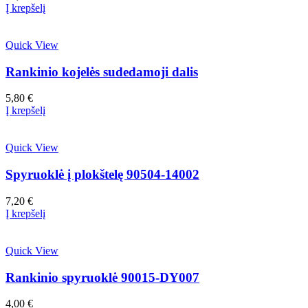
Į krepšelį
Quick View
Rankinio kojelės sudedamoji dalis
5,80
€
Į krepšelį
Quick View
Spyruoklė į plokštelę 90504-14002
7,20
€
Į krepšelį
Quick View
Rankinio spyruoklė 90015-DY007
4,00
€