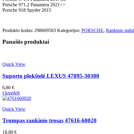
Porsche 971.2 Panamera 2021>>
Porsche 918 Spyder 2015
Produkto kodas:
298609583
Kategorijos:
PORSCHE
,
Rankinio stabd
Panašūs produktai
Quick View
Suporto plokštelė LEXUS 47895-30300
6,80
€
Į krepšelį
Quick View
Trumpas rankinio trosas 47616-60020
18,80
€