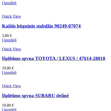
Į krepšelį
Quick View
Kaištis būgninio stabdžio 90249-07074
3,80
€
Į krepšelį
Quick View
Išplėtimo spyna TOYOTA / LEXUS / 47614-28010
19,80
€
Į krepšelį
Quick View
Išplėtimo spyna SUBARU dešinė
19,80
€
Į krepšelį