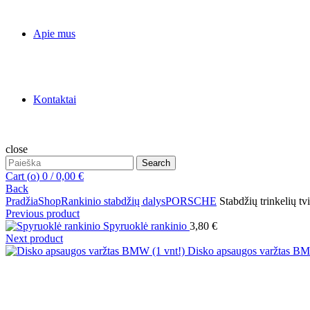
Apie mus
Kontaktai
close
Search
Search
for:
Cart (
o
)
0
/
0,00
€
Back
Pradžia
Shop
Rankinio stabdžių dalys
PORSCHE
Stabdžių trinkelių tv
Previous product
Spyruoklė rankinio
3,80
€
Next product
Disko apsaugos varžtas BM