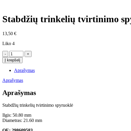
Click to enlarge
Stabdžių trinkelių tvirtinimo s
13,50
€
Liko 4
produkto
kiekis:
Į krepšelį
Stabdžių
trinkelių
Aprašymas
tvirtinimo
spyruoklė
Aprašymas
Porsche
Aprašymas
Stabdžių trinkelių tvirtinimo spyruoklė
Ilgis: 50.80 mm
Diametras: 21.60 mm
OE: 298609583