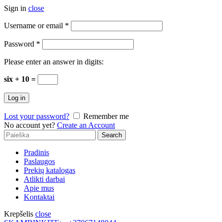
Sign in
close
Username or email
*
Password
*
Please enter an answer in digits:
six + 10 =
Log in
Lost your password?
Remember me
No account yet?
Create an Account
Search
Search
for:
Pradinis
Paslaugos
Prekių katalogas
Atlikti darbai
Apie mus
Kontaktai
Krepšelis
close