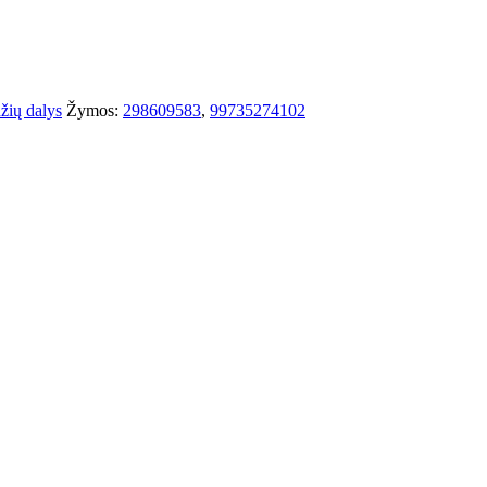
žių dalys
Žymos:
298609583
,
99735274102