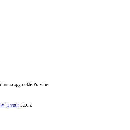
irtinimo spyruoklė Porsche
W (1 vnt!)
3,60
€