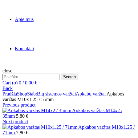
Apie mus
Kontaktai
close
Search
Search
for:
Cart (
o
)
0
/
0,00
€
Back
Pradžia
Shop
Stabdžių sistemos varžtai
Apkabų varžtai
Apkabos
varžtas M10x1.25 / 55mm
Previous product
Apkabos varžtas M14x2 /
35mm
5,80
€
Next product
Apkabos varžtas M10x1.25 /
71mm
7,80
€