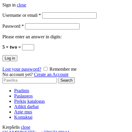
Sign in
close
Username or email
*
Password
*
Please enter an answer in digits:
5 × two =
Log in
Lost your password?
Remember me
No account yet?
Create an Account
Search
Search
for:
Pradinis
Paslaugos
Prekių katalogas
Atlikti darbai
Apie mus
Kontaktai
Krepšelis
close