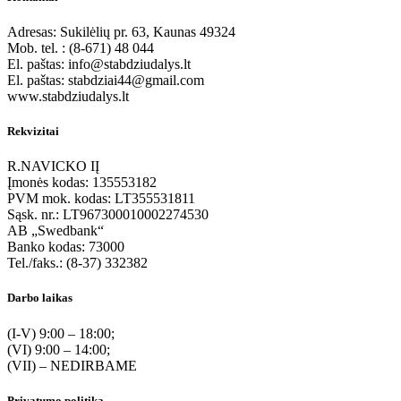
Adresas: Sukilėlių pr. 63, Kaunas 49324
Mob. tel. : (8-671) 48 044
El. paštas: info@stabdziudalys.lt
El. paštas: stabdziai44@gmail.com
www.stabdziudalys.lt
Rekvizitai
R.NAVICKO IĮ
Įmonės kodas: 135553182
PVM mok. kodas: LT355531811
Sąsk. nr.: LT967300010002274530
AB „Swedbank“
Banko kodas: 73000
Tel./faks.: (8-37) 332382
Darbo laikas
(I-V) 9:00 – 18:00;
(VI) 9:00 – 14:00;
(VII) – NEDIRBAME
Privatumo politika