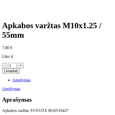
Click to enlarge
Apkabos varžtas M10x1.25 /
55mm
7,80
€
Liko 4
produkto
kiekis:
Į krepšelį
Apkabos
varžtas
Aprašymas
M10x1.25
/
Aprašymas
55mm
Aprašymas
Apkabos varžtas TOYOTA 9010510427