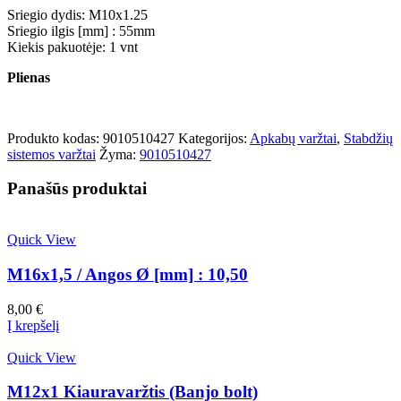
Sriegio dydis: M10x1.25
Sriegio ilgis [mm] : 55mm
Kiekis pakuotėje: 1 vnt
Plienas
Produkto kodas:
9010510427
Kategorijos:
Apkabų varžtai
,
Stabdžių
sistemos varžtai
Žyma:
9010510427
Panašūs produktai
Quick View
M16x1,5 / Angos Ø [mm] : 10,50
8,00
€
Į krepšelį
Quick View
M12x1 Kiauravaržtis (Banjo bolt)