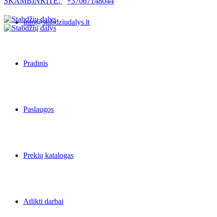
SKAMBINKITE:
+37067148044
info@stabdziudalys.lt
Pradinis
Paslaugos
Prekių katalogas
Atlikti darbai