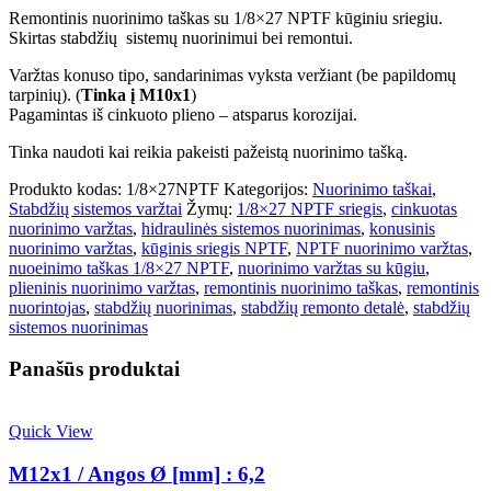
M10x1)
Remontinis nuorinimo taškas su 1/8×27 NPTF kūginiu sriegiu.
Skirtas stabdžių sistemų nuorinimui bei remontui.
Varžtas konuso tipo, sandarinimas vyksta veržiant (be papildomų
tarpinių). (
Tinka į M10x1
)
Pagamintas iš cinkuoto plieno – atsparus korozijai.
Tinka naudoti kai reikia pakeisti pažeistą nuorinimo tašką.
Produkto kodas:
1/8×27NPTF
Kategorijos:
Nuorinimo taškai
,
Stabdžių sistemos varžtai
Žymų:
1/8×27 NPTF sriegis
,
cinkuotas
nuorinimo varžtas
,
hidraulinės sistemos nuorinimas
,
konusinis
nuorinimo varžtas
,
kūginis sriegis NPTF
,
NPTF nuorinimo varžtas
,
nuoeinimo taškas 1/8×27 NPTF
,
nuorinimo varžtas su kūgiu
,
plieninis nuorinimo varžtas
,
remontinis nuorinimo taškas
,
remontinis
nuorintojas
,
stabdžių nuorinimas
,
stabdžių remonto detalė
,
stabdžių
sistemos nuorinimas
Panašūs produktai
Quick View
M12x1 / Angos Ø [mm] : 6,2