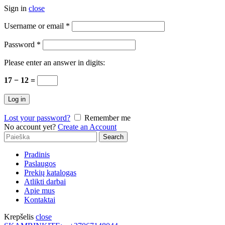
Sign in
close
Username or email
*
Password
*
Please enter an answer in digits:
17 − 12 =
Log in
Lost your password?
Remember me
No account yet?
Create an Account
Search
Search
for:
Pradinis
Paslaugos
Prekių katalogas
Atlikti darbai
Apie mus
Kontaktai
Krepšelis
close