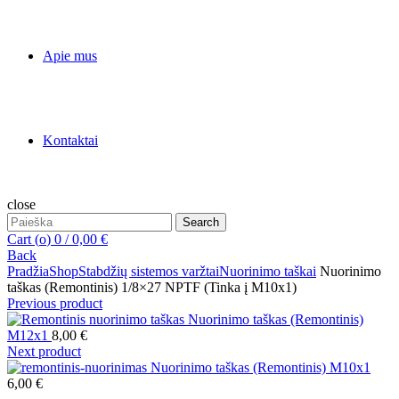
Apie mus
Kontaktai
close
Search
Search
for:
Cart (
o
)
0
/
0,00
€
Back
Pradžia
Shop
Stabdžių sistemos varžtai
Nuorinimo taškai
Nuorinimo
taškas (Remontinis) 1/8×27 NPTF (Tinka į M10x1)
Previous product
Nuorinimo taškas (Remontinis)
M12x1
8,00
€
Next product
Nuorinimo taškas (Remontinis) M10x1
6,00
€