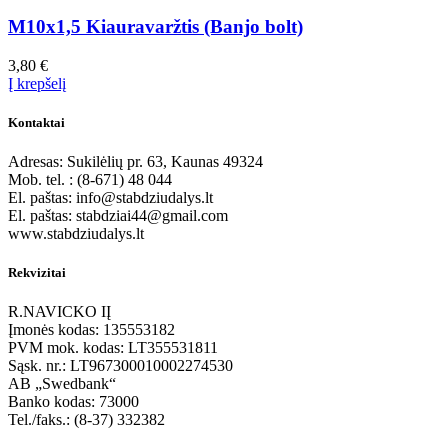
M10x1,5 Kiauravaržtis (Banjo bolt)
3,80
€
Į krepšelį
Kontaktai
Adresas: Sukilėlių pr. 63, Kaunas 49324
Mob. tel. : (8-671) 48 044
El. paštas: info@stabdziudalys.lt
El. paštas: stabdziai44@gmail.com
www.stabdziudalys.lt
Rekvizitai
R.NAVICKO IĮ
Įmonės kodas: 135553182
PVM mok. kodas: LT355531811
Sąsk. nr.: LT967300010002274530
AB „Swedbank“
Banko kodas: 73000
Tel./faks.: (8-37) 332382