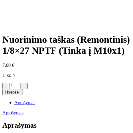
Click to enlarge
Nuorinimo taškas (Remontinis)
1/8×27 NPTF (Tinka į M10x1)
7,00
€
Liko 4
produkto
kiekis:
Į krepšelį
Nuorinimo
taškas
Aprašymas
(Remontinis)
1/8×27
Aprašymas
NPTF
(Tinka
Aprašymas
į