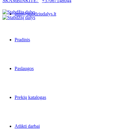
SKAMBINKITE:
+37067148044
info@stabdziudalys.lt
Pradinis
Paslaugos
Prekių katalogas
Atlikti darbai