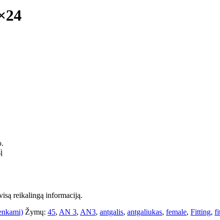
×24
o.
į
isą reikalingą informaciją.
renkami)
Žymų:
45
,
AN 3
,
AN3
,
antgalis
,
antgaliukas
,
female
,
Fitting
,
fi