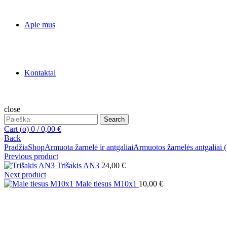
Apie mus
Kontaktai
close
Search
Search
for:
Cart (
o
)
0
/
0,00
€
Back
Pradžia
Shop
Armuota žarnelė ir antgaliai
Armuotos žarnelės antgaliai 
Previous product
Trišakis AN3
24,00
€
Next product
Male tiesus M10x1
10,00
€
Click to enlarge