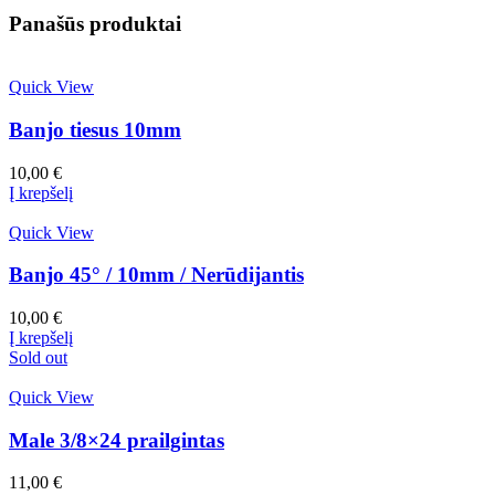
Panašūs produktai
Quick View
Banjo tiesus 10mm
10,00
€
Į krepšelį
Quick View
Banjo 45° / 10mm / Nerūdijantis
10,00
€
Į krepšelį
Sold out
Quick View
Male 3/8×24 prailgintas
11,00
€