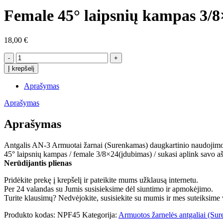
Female 45° laipsnių kampas 3/8
18,00
€
produkto
kiekis:
Į krepšelį
Female
45°
Aprašymas
laipsnių
kampas
Aprašymas
3/8×24
Aprašymas
Antgalis AN-3 Armuotai žarnai (Surenkamas) daugkartinio naudojim
45° laipsnių kampas / female 3/8×24(įdubimas) / sukasi aplink savo aš
Nerūdijantis plienas
Pridėkite prekę į krepšelį ir pateikite mums užklausą internetu.
Per 24 valandas su Jumis susisieksime dėl siuntimo ir apmokėjimo.
Turite klausimų? Nedvėjokite, susisiekite su mumis ir mes suteiksime v
Produkto kodas:
NPF45
Kategorija:
Armuotos žarnelės antgaliai (Su