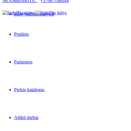
SKAMBINKITE:
+37067148044
info@stabdziudalys.lt
Pradinis
Paslaugos
Prekių katalogas
Atlikti darbai