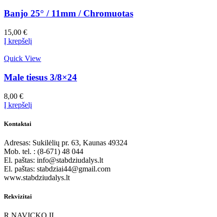
Banjo 25° / 11mm / Chromuotas
15,00
€
Į krepšelį
Quick View
Male tiesus 3/8×24
8,00
€
Į krepšelį
Kontaktai
Adresas: Sukilėlių pr. 63, Kaunas 49324
Mob. tel. : (8-671) 48 044
El. paštas: info@stabdziudalys.lt
El. paštas: stabdziai44@gmail.com
www.stabdziudalys.lt
Rekvizitai
R.NAVICKO IĮ