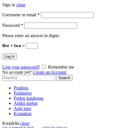
Sign in
close
Username or email
*
Password
*
Please enter an answer in digits:
five × two =
Log in
Lost your password?
Remember me
No account yet?
Create an Account
Search
Search
for:
Pradinis
Paslaugos
Prekių katalogas
Atlikti darbai
Apie mus
Kontaktai
Krepšelis
close