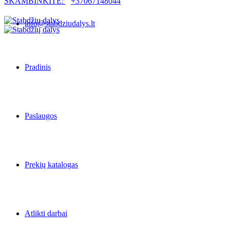
SKAMBINKITE:
+37067148044
info@stabdziudalys.lt
Pradinis
Paslaugos
Prekių katalogas
Atlikti darbai