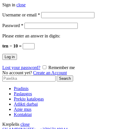
Sign in
close
Username or email
*
Password
*
Please enter an answer in digits:
ten − 10 =
Log in
Lost your password?
Remember me
No account yet?
Create an Account
Search
Search
for:
Pradinis
Paslaugos
Prekių katalogas
Atlikti darbai
Apie mus
Kontaktai
Krepšelis
close