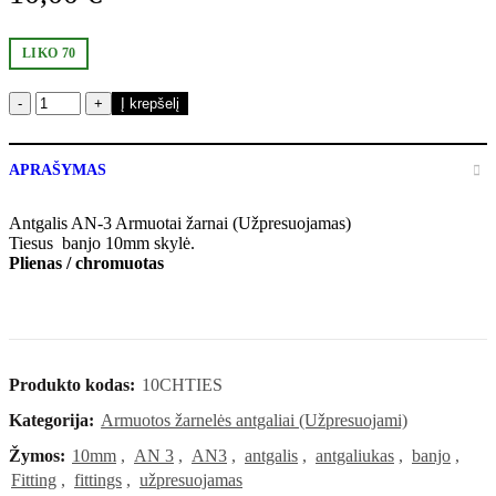
LIKO 70
produkto
Į krepšelį
kiekis:
Banjo
tiesus
APRAŠYMAS
10mm
chromuotas
Antgalis AN-3 Armuotai žarnai (Užpresuojamas)
Tiesus banjo 10mm skylė.
Plienas / chromuotas
Produkto kodas:
10CHTIES
Kategorija:
Armuotos žarnelės antgaliai (Užpresuojami)
Žymos:
10mm
,
AN 3
,
AN3
,
antgalis
,
antgaliukas
,
banjo
,
Fitting
,
fittings
,
užpresuojamas