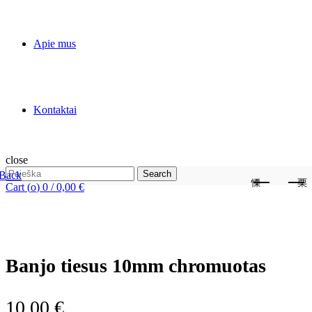
Apie mus
Kontaktai
close
Search
Search
Back
for:
Cart (
o
)
0
/
0,00
€
Banjo tiesus 10mm chromuotas
10,00
€