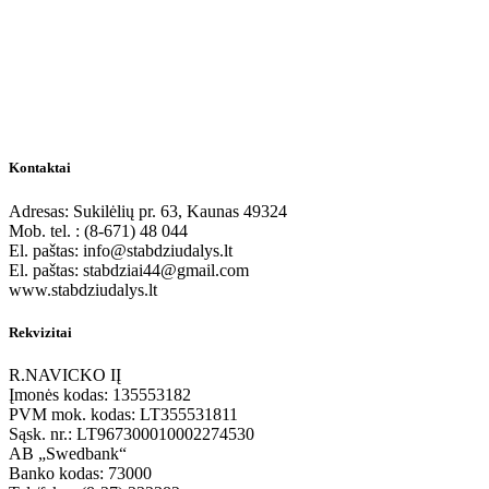
Kontaktai
Adresas: Sukilėlių pr. 63, Kaunas 49324
Mob. tel. : (8-671) 48 044
El. paštas: info@stabdziudalys.lt
El. paštas: stabdziai44@gmail.com
www.stabdziudalys.lt
Rekvizitai
R.NAVICKO IĮ
Įmonės kodas: 135553182
PVM mok. kodas: LT355531811
Sąsk. nr.: LT967300010002274530
AB „Swedbank“
Banko kodas: 73000