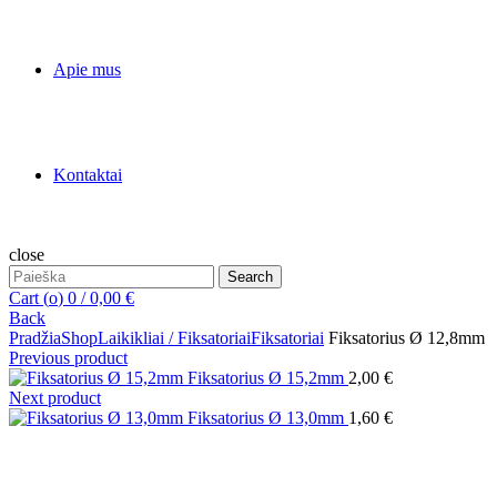
Apie mus
Kontaktai
close
Search
Search
for:
Cart (
o
)
0
/
0,00
€
Back
Pradžia
Shop
Laikikliai / Fiksatoriai
Fiksatoriai
Fiksatorius Ø 12,8mm
Previous product
Fiksatorius Ø 15,2mm
2,00
€
Next product
Fiksatorius Ø 13,0mm
1,60
€
Click to enlarge