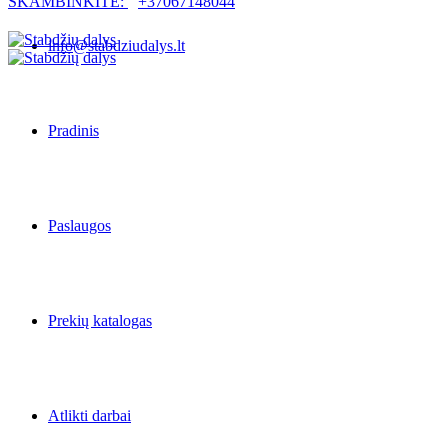
SKAMBINKITE:
+37067148044
info@stabdziudalys.lt
Pradinis
Paslaugos
Prekių katalogas
Atlikti darbai