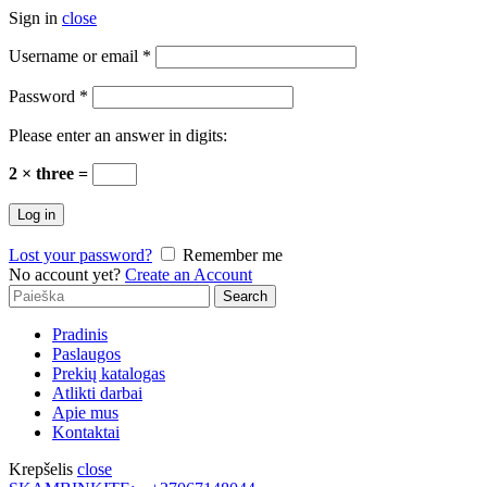
Sign in
close
Username or email
*
Password
*
Please enter an answer in digits:
2 × three =
Log in
Lost your password?
Remember me
No account yet?
Create an Account
Search
Search
for:
Pradinis
Paslaugos
Prekių katalogas
Atlikti darbai
Apie mus
Kontaktai
Krepšelis
close