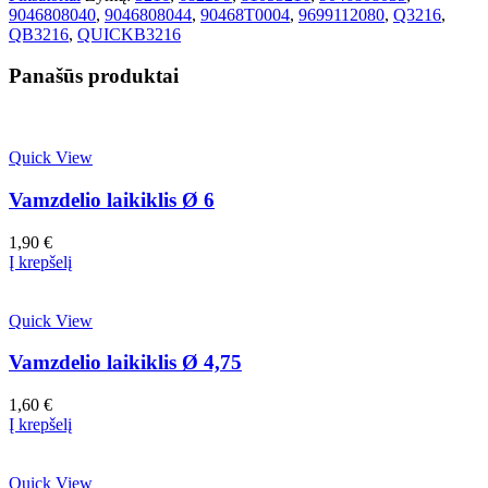
9046808040
,
9046808044
,
90468T0004
,
9699112080
,
Q3216
,
QB3216
,
QUICKB3216
Panašūs produktai
Quick View
Vamzdelio laikiklis Ø 6
1,90
€
Į krepšelį
Quick View
Vamzdelio laikiklis Ø 4,75
1,60
€
Į krepšelį
Quick View