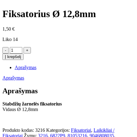
Fiksatorius Ø 12,8mm
1,50
€
Liko 14
produkto
kiekis:
Į krepšelį
Fiksatorius
Ø
Aprašymas
12,8mm
Aprašymas
Aprašymas
Stabdžių žarnelės fiksatorius
Vidaus Ø 12,8mm
Produkto kodas:
3216
Kategorijos:
Fiksatoriai
,
Laikikliai /
Fiksatoriai
Žymų:
3216
,
6822P9
,
81053216
,
9046808035
,