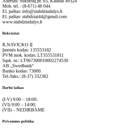
Adresas: Sukilėlių pr. 63, Kaunas 49324
Mob. tel. : (8-671) 48 044
El. paštas: info@stabdziudalys.lt
El. paštas: stabdziai44@gmail.com
www.stabdziudalys.lt
Rekvizitai
R.NAVICKO IĮ
Įmonės kodas: 135553182
PVM mok. kodas: LT355531811
Sąsk. nr.: LT967300010002274530
AB „Swedbank“
Banko kodas: 73000
Tel./faks.: (8-37) 332382
Darbo laikas
(I-V) 9:00 – 18:00;
(VI) 9:00 – 14:00;
(VII) – NEDIRBAME
Privatumo politika