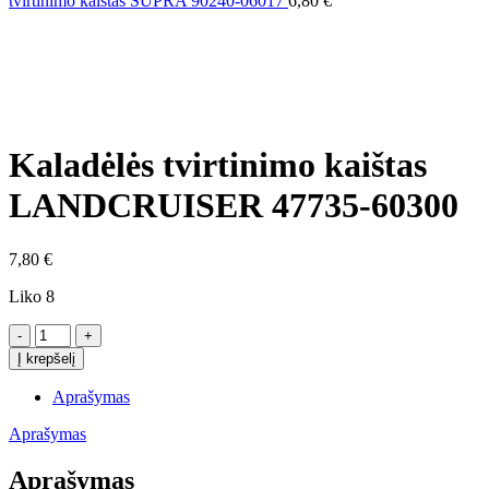
tvirtinimo kaištas SUPRA 90240-06017
6,80
€
Click to enlarge
Kaladėlės tvirtinimo kaištas
LANDCRUISER 47735-60300
7,80
€
Liko 8
produkto
kiekis:
Į krepšelį
Kaladėlės
tvirtinimo
Aprašymas
kaištas
LANDCRUISER
Aprašymas
47735-
60300
Aprašymas