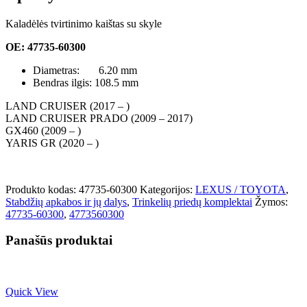
Kaladėlės tvirtinimo kaištas su skyle
OE: 47735-60300
Diametras: 6.20 mm
Bendras ilgis: 108.5 mm
LAND CRUISER (2017 – )
LAND CRUISER PRADO (2009 – 2017)
GX460 (2009 – )
YARIS GR (2020 – )
Produkto kodas:
47735-60300
Kategorijos:
LEXUS / TOYOTA
,
Stabdžių apkabos ir jų dalys
,
Trinkelių priedų komplektai
Žymos:
47735-60300
,
4773560300
Panašūs produktai
Quick View