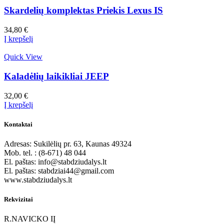
Skardelių komplektas Priekis Lexus IS
34,80
€
Į krepšelį
Quick View
Kaladėlių laikikliai JEEP
32,00
€
Į krepšelį
Kontaktai
Adresas: Sukilėlių pr. 63, Kaunas 49324
Mob. tel. : (8-671) 48 044
El. paštas: info@stabdziudalys.lt
El. paštas: stabdziai44@gmail.com
www.stabdziudalys.lt
Rekvizitai
R.NAVICKO IĮ