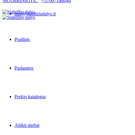
SKAMBINKITE:
+37067148044
info@stabdziudalys.lt
Pradinis
Paslaugos
Prekių katalogas
Atlikti darbai