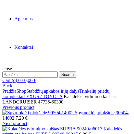
Apie mus
Kontaktai
close
Search
Search
for:
Cart (
o
)
0
/
0,00
€
Back
Pradžia
Shop
Stabdžių apkabos ir jų dalys
Trinkelių priedų
komplektai
LEXUS / TOYOTA
Kaladėlės tvirtinimo kaištas
LANDCRUISER 47735-60300
Previous product
Spyruoklė į plokštelę 90504-
14002
7,20
€
Next product
Kaladėlės