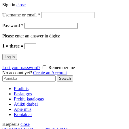
Sign in
close
Username or email
*
Password
*
Please enter an answer in digits:
1 × three =
Log in
Lost your password?
Remember me
No account yet?
Create an Account
Search
Search
for:
Pradinis
Paslaugos
Prekių katalogas
Atlikti darbai
Apie mus
Kontaktai
Krepšelis
close