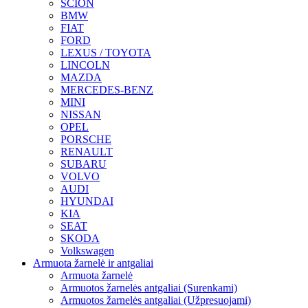
SCION
BMW
FIAT
FORD
LEXUS / TOYOTA
LINCOLN
MAZDA
MERCEDES-BENZ
MINI
NISSAN
OPEL
PORSCHE
RENAULT
SUBARU
VOLVO
AUDI
HYUNDAI
KIA
SEAT
SKODA
Volkswagen
Armuota žarnelė ir antgaliai
Armuota žarnelė
Armuotos žarnelės antgaliai (Surenkami)
Armuotos žarnelės antgaliai (Užpresuojami)