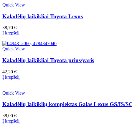
Quick View
Kaladėlių laikikliai Toyota Lexus
38,70
€
Į krepšelį
Quick View
Kaladėlių laikikliai Toyota prius/yaris
42,20
€
Į krepšelį
Quick View
Kaladėlių laikiklių komplektas Galas Lexus GS/IS/S
38,00
€
Į krepšelį