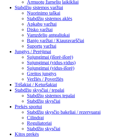
Armuotų žarnelių laikikliai
Stabdžių sistemos varžtai
Nuorinimo taškai
Stabdžių sistemos aklės
Apkabų varžtai
Disko varžtai
Vamzdelių antgaliukai
Banjo varžtai / Kiauravarščiai
Suportų varžtai
Jungtys / Perėjimai
Sujungimai (išorė-išorė)
Sujungimai (vidus-vidus)
Sujungimai (vidus-išorė)
Greitos jungtys
Veržlės / Poveržlės
Trišakiai / Keturšakiai
Stabdžių skysčiai / tepalai
Stabdžių sistemos tepalai
Stabdžių skysčiai
Prekės sportui
Stabdžių skysčio bakeliai / rezervuarai
Cilindrai
Reguliatoriai
Stabdžių skysčiai
Kitos prekės