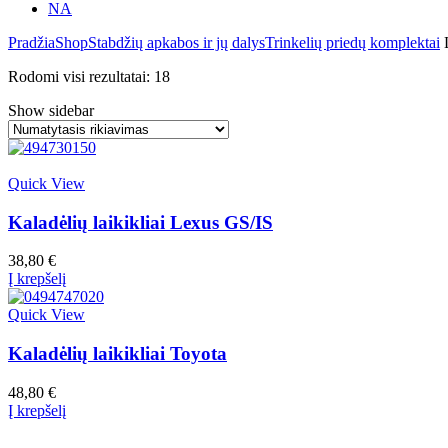
NA
Pradžia
Shop
Stabdžių apkabos ir jų dalys
Trinkelių priedų komplektai
Rodomi visi rezultatai: 18
Show sidebar
Quick View
Kaladėlių laikikliai Lexus GS/IS
38,80
€
Į krepšelį
Quick View
Kaladėlių laikikliai Toyota
48,80
€
Į krepšelį