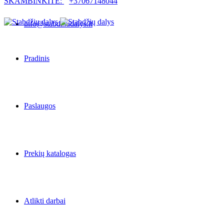
SKAMBINKITE:
+37067148044
info@stabdziudalys.lt
Pradinis
Paslaugos
Prekių katalogas
Atlikti darbai