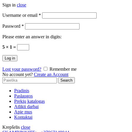
Sign in
close
Username or email
*
Password
*
Please enter an answer in digits:
5 × 1 =
Log in
Lost your password?
Remember me
No account yet?
Create an Account
Search
Search
for:
Pradinis
Paslaugos
Prekių katalogas
Atlikti darbai
Apie mus
Kontaktai
Krepšelis
close