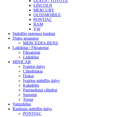
LEXUS / TOYOTA
LINCOLN
MERCURY
OLDSMOBILE
PONTIAC
RAM
VW
Stabdžių sistemos įrankiai
Diskų apsaugos
MERCEDES-BENZ
Laikikliai / Fiksatoriai
Fiksatoriai
Laikikliai
MINICAR
Įvairios dalys
Cilindriukai
Diskai
Įvairios stabdžių dalys
Kaladėlės
Pagrindiniai cilindrai
Suportai
Trosai
Vamzdeliai
Rankinio stabdžių dalys
PONTIAC