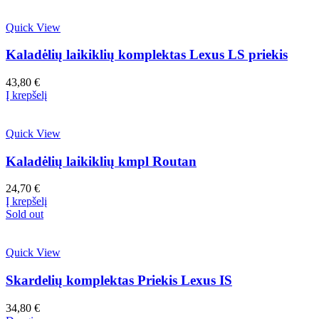
Quick View
Kaladėlių laikiklių komplektas Lexus LS priekis
43,80
€
Į krepšelį
Quick View
Kaladėlių laikiklių kmpl Routan
24,70
€
Į krepšelį
Sold out
Quick View
Skardelių komplektas Priekis Lexus IS
34,80
€