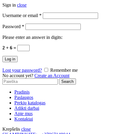
Sign in
close
Username or email
*
Password
*
Please enter an answer in digits:
2 + 6 =
Log in
Lost your password?
Remember me
No account yet?
Create an Account
Search
Search
for:
Pradinis
Paslaugos
Prekių katalogas
Atlikti darbai
Apie mus
Kontaktai
Krepšelis
close