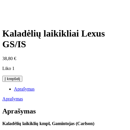
Click to enlarge
Kaladėlių laikikliai Lexus
GS/IS
38,80
€
Liko 1
produkto
Į krepšelį
kiekis:
Kaladėlių
Aprašymas
laikikliai
Lexus
Aprašymas
GS/IS
Aprašymas
Kaladėlių laikiklių kmpl, Gamintojas (Carlson)