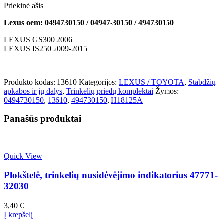
Priekinė ašis
Lexus oem: 0494730150 / 04947-30150 / 494730150
LEXUS GS300 2006
LEXUS IS250 2009-2015
Produkto kodas:
13610
Kategorijos:
LEXUS / TOYOTA
,
Stabdžių
apkabos ir jų dalys
,
Trinkelių priedų komplektai
Žymos:
0494730150
,
13610
,
494730150
,
H18125A
Panašūs produktai
Quick View
Plokštelė, trinkelių nusidėvėjimo indikatorius 47771-
32030
3,40
€
Į krepšelį