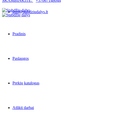
SKAMBINKITE:
+37067148044
info@stabdziudalys.lt
Pradinis
Paslaugos
Prekių katalogas
Atlikti darbai