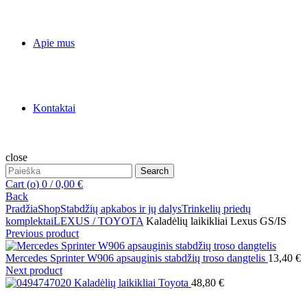
Apie mus
Kontaktai
close
Search
Search
for:
Cart (
o
)
0
/
0,00
€
Back
Pradžia
Shop
Stabdžių apkabos ir jų dalys
Trinkelių priedų
komplektai
LEXUS / TOYOTA
Kaladėlių laikikliai Lexus GS/IS
Previous product
Mercedes Sprinter W906 apsauginis stabdžių troso dangtelis
13,40
€
Next product
Kaladėlių laikikliai Toyota
48,80
€