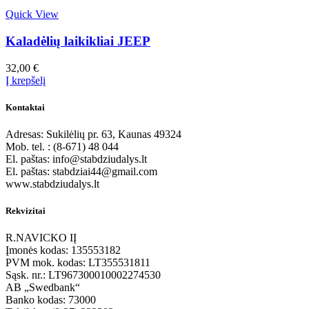
Quick View
Kaladėlių laikikliai JEEP
32,00
€
Į krepšelį
Kontaktai
Adresas: Sukilėlių pr. 63, Kaunas 49324
Mob. tel. : (8-671) 48 044
El. paštas: info@stabdziudalys.lt
El. paštas: stabdziai44@gmail.com
www.stabdziudalys.lt
Rekvizitai
R.NAVICKO IĮ
Įmonės kodas: 135553182
PVM mok. kodas: LT355531811
Sąsk. nr.: LT967300010002274530
AB „Swedbank“
Banko kodas: 73000