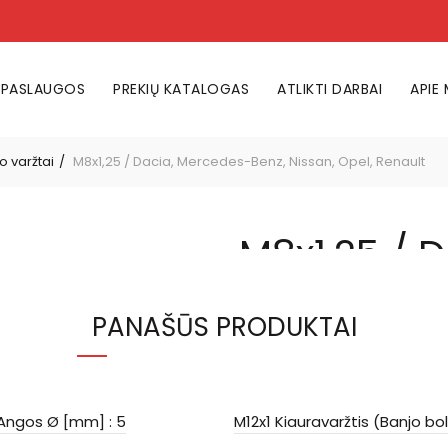
PASLAUGOS
PREKIŲ KATALOGAS
ATLIKTI DARBAI
APIE
o varžtai
M8x1,25 / Dacia, Mercedes-Benz, Nissan, Opel, Renault
M8x1,25 / 
Benz, Nissa
PANAŠŪS PRODUKTAI
2,40
€
LIKO 4
 Angos Ø [mm] : 5
M12x1 Kiauravaržtis (Banjo bol