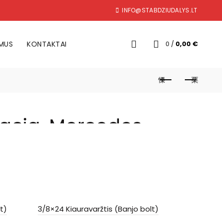
INFO@STABDZIUDALYS.LT
 MUS
KONTAKTAI
0
/
0,00
€
Dacia, Mercedes-
n, Opel, Renault
SOL
D O
t)
3/8×24 Kiauravaržtis (Banjo bolt)
UT