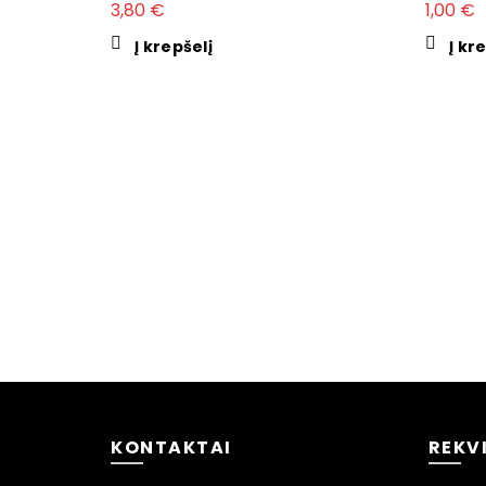
3,80
€
1,00
€
Į krepšelį
Į kr
KONTAKTAI
REKVI