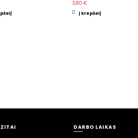
3,80
€
produkto kiekis: M8x1,25
Į KREPŠELĮ
epšelį
Į krepšelį
APRAŠYMAS
Disko priveržimo varžtas
Sriegio dydis: M8x1,25
Visas ilgis [mm] : 17
Veržliarakčio dydis: Torx-40
Kiekis pakuotėje: 1 vnt
Plienas
ZITAI
DARBO LAIKAS