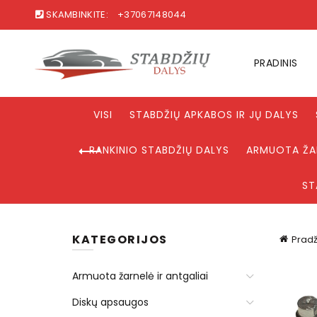
SKAMBINKITE:
+37067148044
PRADINIS
VISI
STABDŽIŲ APKABOS IR JŲ DALYS
RANKINIO STABDŽIŲ DALYS
ARMUOTA ŽAR
ST
KATEGORIJOS
Pradž
Armuota žarnelė ir antgaliai
Diskų apsaugos