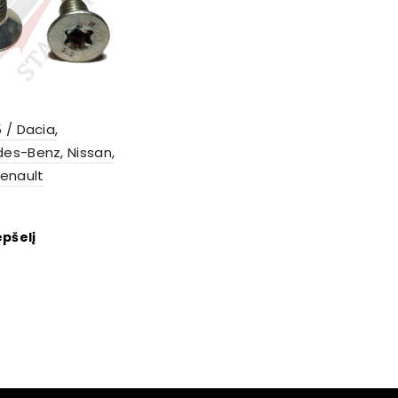
 / Dacia,
es-Benz, Nissan,
Renault
epšelį