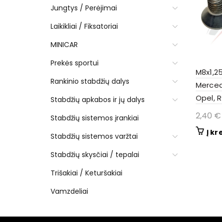
Jungtys / Perėjimai
Laikikliai / Fiksatoriai
MINICAR
Prekės sportui
M8x1,25
Rankinio stabdžių dalys
Merced
Opel, 
Stabdžių apkabos ir jų dalys
2,40
€
Stabdžių sistemos įrankiai
Į kr
Stabdžių sistemos varžtai
Stabdžių skysčiai / tepalai
Trišakiai / Keturšakiai
Vamzdeliai