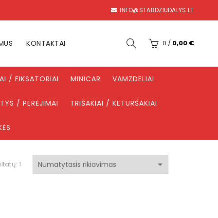
INFO@STABDZIUDALYS.LT
 MUS
KONTAKTAI
0
/
0,00
€
IAI / FIKSATORIAI
MINICAR
VAMZDELIAI
TYS / PERĖJIMAI
TRIŠAKIAI / KETURŠAKIAI
KĖS
ltatų: 1