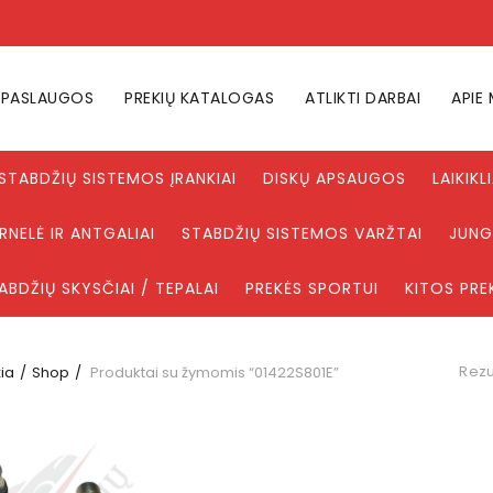
PASLAUGOS
PREKIŲ KATALOGAS
ATLIKTI DARBAI
APIE
STABDŽIŲ SISTEMOS ĮRANKIAI
DISKŲ APSAUGOS
LAIKIKL
NELĖ IR ANTGALIAI
STABDŽIŲ SISTEMOS VARŽTAI
JUNG
ABDŽIŲ SKYSČIAI / TEPALAI
PREKĖS SPORTUI
KITOS PRE
Rezu
ia
Shop
Produktai su žymomis “01422S801E”