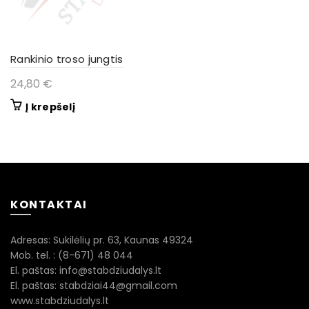
Rankinio troso jungtis
24,80
€
Į krepšelį
KONTAKTAI
Adresas: Sukilėlių pr. 63, Kaunas 49324
Mob. tel. : (8-671) 48 044
El. paštas: info@stabdziudalys.lt
El. paštas: stabdziai44@gmail.com
www.stabdziudalys.lt