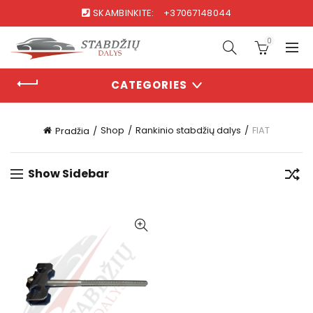
SKAMBINKITE:
+37067148044
0
CATEGORIES
Shop
Rankinio stabdžių dalys
FIAT
Pradžia
Show Sidebar