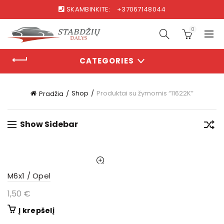
SKAMBINKITE:
+37067148044
0
CATEGORIES
Shop
Produktai su žymomis “11622K”
Pradžia
Show Sidebar
M6x1 / Opel
1,50
€
Į krepšelį