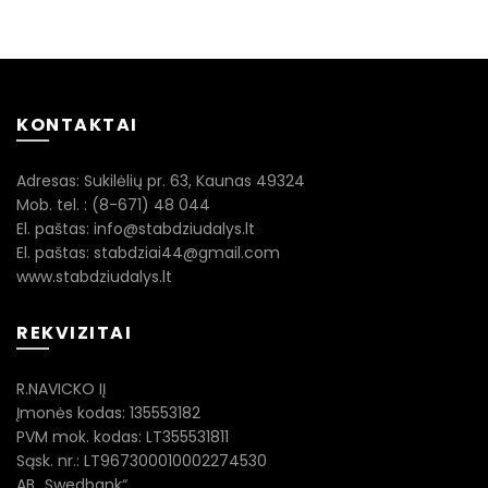
KONTAKTAI
Adresas: Sukilėlių pr. 63, Kaunas 49324
Mob. tel. : (8-671) 48 044
El. paštas: info@stabdziudalys.lt
El. paštas: stabdziai44@gmail.com
www.stabdziudalys.lt
REKVIZITAI
R.NAVICKO IĮ
Įmonės kodas: 135553182
PVM mok. kodas: LT355531811
Sąsk. nr.: LT967300010002274530
AB „Swedbank“