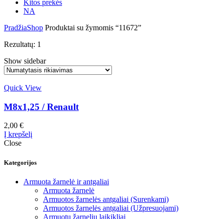
Kitos prekės
NA
Pradžia
Shop
Produktai su žymomis “11672”
Rezultatų: 1
Show sidebar
Quick View
M8x1,25 / Renault
2,00
€
Į krepšelį
Close
Kategorijos
Armuota žarnelė ir antgaliai
Armuota žarnelė
Armuotos žarnelės antgaliai (Surenkami)
Armuotos žarnelės antgaliai (Užpresuojami)
Armuotų žarnelių laikikliai