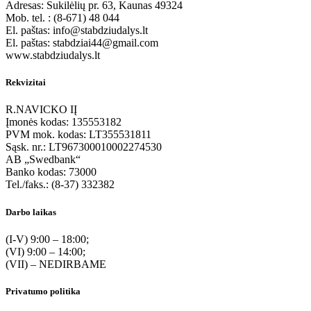
Adresas: Sukilėlių pr. 63, Kaunas 49324
Mob. tel. : (8-671) 48 044
El. paštas: info@stabdziudalys.lt
El. paštas: stabdziai44@gmail.com
www.stabdziudalys.lt
Rekvizitai
R.NAVICKO IĮ
Įmonės kodas: 135553182
PVM mok. kodas: LT355531811
Sąsk. nr.: LT967300010002274530
AB „Swedbank“
Banko kodas: 73000
Tel./faks.: (8-37) 332382
Darbo laikas
(I-V) 9:00 – 18:00;
(VI) 9:00 – 14:00;
(VII) – NEDIRBAME
Privatumo politika