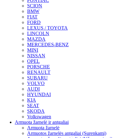
PONTIAC
SCION
BMW
FIAT
FORD
LEXUS / TOYOTA
LINCOLN
MAZDA
MERCEDES-BENZ
MINI
NISSAN
OPEL
PORSCHE
RENAULT
SUBARU
VOLVO
AUDI
HYUNDAI
KIA
SEAT
SKODA
Volkswagen
Armuota žarnelė ir antgaliai
Armuota žarnelė
Armuotos žarnelės antgaliai (Surenkami)