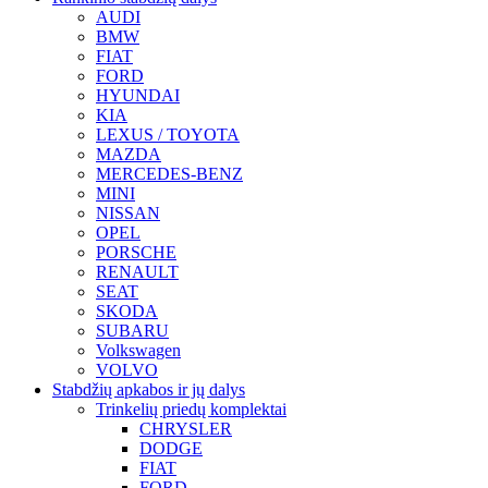
AUDI
BMW
FIAT
FORD
HYUNDAI
KIA
LEXUS / TOYOTA
MAZDA
MERCEDES-BENZ
MINI
NISSAN
OPEL
PORSCHE
RENAULT
SEAT
SKODA
SUBARU
Volkswagen
VOLVO
Stabdžių apkabos ir jų dalys
Trinkelių priedų komplektai
CHRYSLER
DODGE
FIAT
FORD