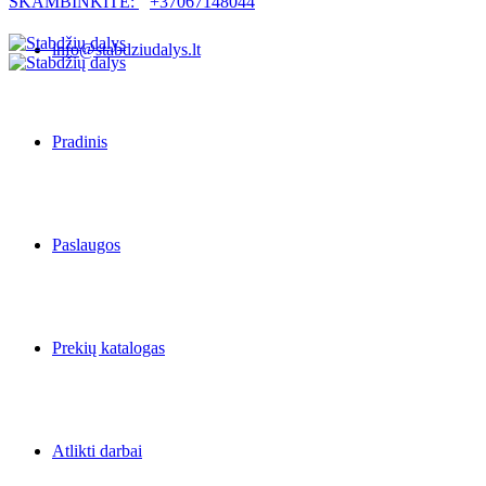
SKAMBINKITE:
+37067148044
info@stabdziudalys.lt
Pradinis
Paslaugos
Prekių katalogas
Atlikti darbai