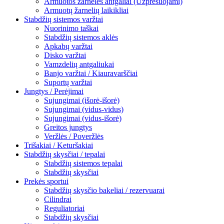
Armuotos žarnelės antgaliai (Užpresuojami)
Armuotų žarnelių laikikliai
Stabdžių sistemos varžtai
Nuorinimo taškai
Stabdžių sistemos aklės
Apkabų varžtai
Disko varžtai
Vamzdelių antgaliukai
Banjo varžtai / Kiauravarščiai
Suportų varžtai
Jungtys / Perėjimai
Sujungimai (išorė-išorė)
Sujungimai (vidus-vidus)
Sujungimai (vidus-išorė)
Greitos jungtys
Veržlės / Poveržlės
Trišakiai / Keturšakiai
Stabdžių skysčiai / tepalai
Stabdžių sistemos tepalai
Stabdžių skysčiai
Prekės sportui
Stabdžių skysčio bakeliai / rezervuarai
Cilindrai
Reguliatoriai
Stabdžių skysčiai