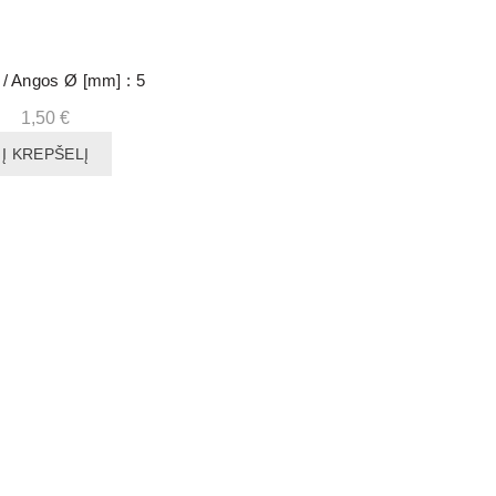
 / Angos Ø [mm] : 5
1,50
€
Į KREPŠELĮ