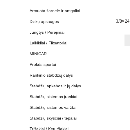
Armuota žarnelė ir antgaliai
3/8×24
Diskų apsaugos
Jungtys / Perėjimai
Laikikliai / Fiksatoriai
MINICAR
Prekės sportui
Rankinio stabdžių dalys
Stabdžių apkabos ir jų dalys
Stabdžių sistemos įrankiai
Stabdžių sistemos varžtai
Stabdžių skysčiai / tepalai
Trišakiai / Keturšakiai