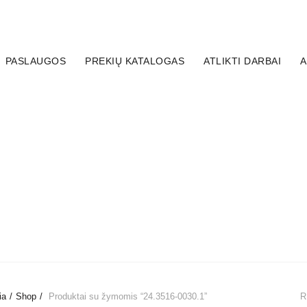
PASLAUGOS
PREKIŲ KATALOGAS
ATLIKTI DARBAI
A
YS
STABDŽIŲ SISTEMOS ĮRANKIAI
DISKŲ APSAUGOS
LYS
ARMUOTA ŽARNELĖ IR ANTGALIAI
STABDŽIŲ SIS
ŠAKIAI
STABDŽIŲ SKYSČIAI / TEPALAI
PREKĖS SPORT
ia
Shop
Produktai su žymomis “24.3516-0030.1”
R