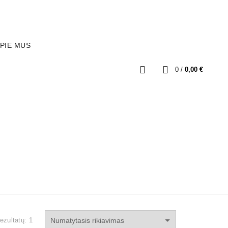
INFO@STABDZIUDALYS.LT
PIE MUS
0
/
0,00
€
LAIKIKLIAI / FIKSATORIAI
MINICAR
TEMOS VARŽTAI
JUNGTYS / PERĖJIMAI
UI
KITOS PREKĖS
ezultatų: 1