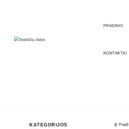
SKAMBINKITE:
+37067148044
PRADINIS
KONTAKTAI
VISI
STABDŽIŲ APKABOS IR JŲ DAL
VAMZDELIAI
RANKINIO STABDŽIŲ DA
TRIŠAKIAI / KETUR
KATEGORIJOS
Pradž