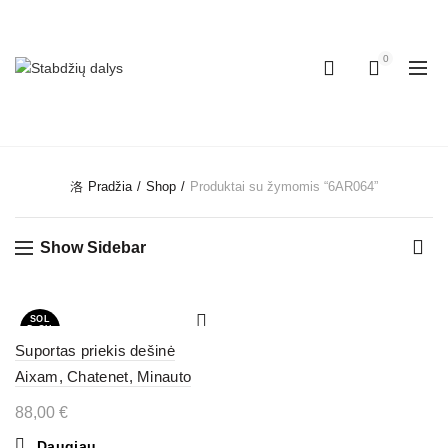
SKAMBINKITE:
+37067148044
0
CATEGORIES
Pradžia
Shop
Produktai su žymomis “6AR064”
Show Sidebar
SOL
D OU
T
Suportas priekis dešinė
Aixam, Chatenet, Minauto
88,00
€
Daugiau