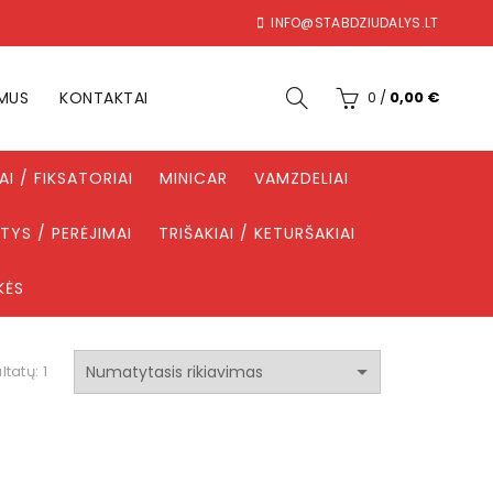
INFO@STABDZIUDALYS.LT
 MUS
KONTAKTAI
0
/
0,00
€
IAI / FIKSATORIAI
MINICAR
VAMZDELIAI
TYS / PERĖJIMAI
TRIŠAKIAI / KETURŠAKIAI
KĖS
ltatų: 1