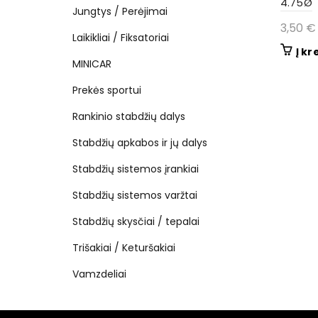
4.75Ø
Jungtys / Perėjimai
3,50
€
Laikikliai / Fiksatoriai
Į kr
MINICAR
Prekės sportui
Rankinio stabdžių dalys
Stabdžių apkabos ir jų dalys
Stabdžių sistemos įrankiai
Stabdžių sistemos varžtai
Stabdžių skysčiai / tepalai
Trišakiai / Keturšakiai
Vamzdeliai