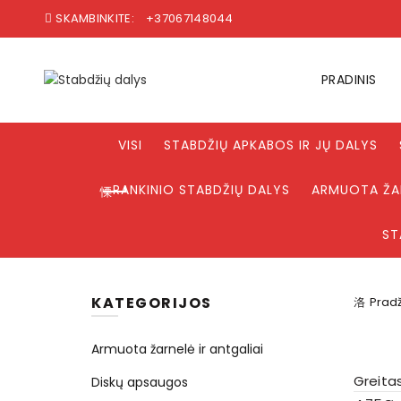
SKAMBINKITE:
+37067148044
PRADINIS
VISI
STABDŽIŲ APKABOS IR JŲ DALYS
RANKINIO STABDŽIŲ DALYS
ARMUOTA ŽAR
ST
KATEGORIJOS
Pradž
Armuota žarnelė ir antgaliai
Greita
Diskų apsaugos