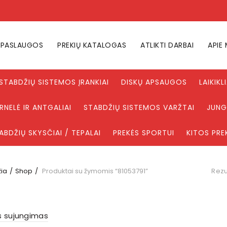
PASLAUGOS
PREKIŲ KATALOGAS
ATLIKTI DARBAI
APIE
STABDŽIŲ SISTEMOS ĮRANKIAI
DISKŲ APSAUGOS
LAIKIKL
NELĖ IR ANTGALIAI
STABDŽIŲ SISTEMOS VARŽTAI
JUNG
ABDŽIŲ SKYSČIAI / TEPALAI
PREKĖS SPORTUI
KITOS PRE
ia
Shop
Produktai su žymomis “81053791”
Rezu
s sujungimas