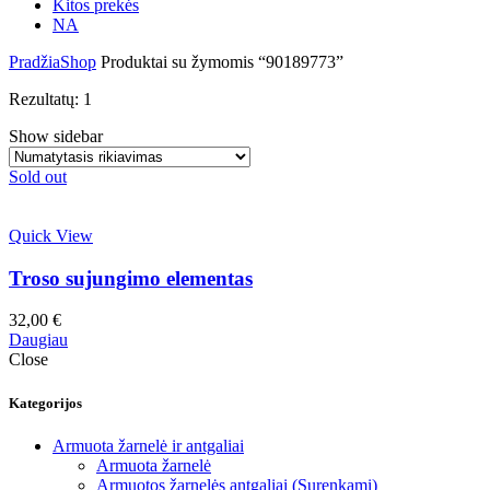
Kitos prekės
NA
Pradžia
Shop
Produktai su žymomis “90189773”
Rezultatų: 1
Show sidebar
Sold out
Quick View
Troso sujungimo elementas
32,00
€
Daugiau
Close
Kategorijos
Armuota žarnelė ir antgaliai
Armuota žarnelė
Armuotos žarnelės antgaliai (Surenkami)