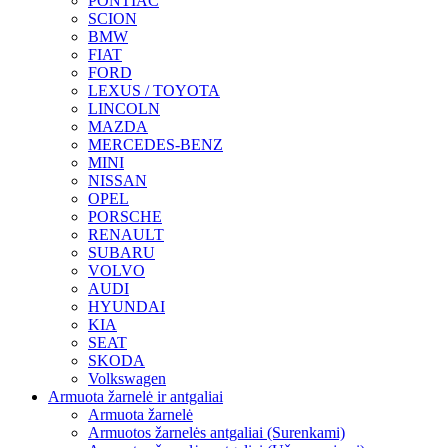
PONTIAC
SCION
BMW
FIAT
FORD
LEXUS / TOYOTA
LINCOLN
MAZDA
MERCEDES-BENZ
MINI
NISSAN
OPEL
PORSCHE
RENAULT
SUBARU
VOLVO
AUDI
HYUNDAI
KIA
SEAT
SKODA
Volkswagen
Armuota žarnelė ir antgaliai
Armuota žarnelė
Armuotos žarnelės antgaliai (Surenkami)