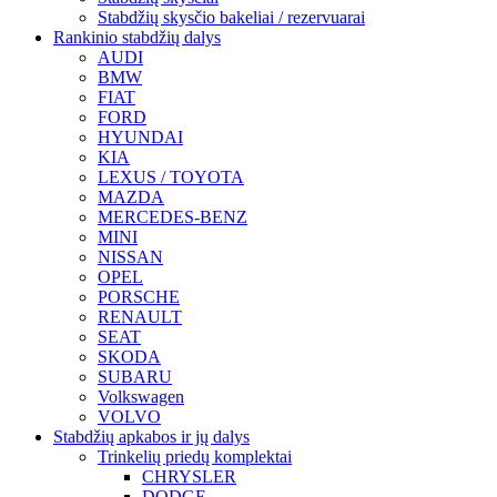
Stabdžių skysčio bakeliai / rezervuarai
Rankinio stabdžių dalys
AUDI
BMW
FIAT
FORD
HYUNDAI
KIA
LEXUS / TOYOTA
MAZDA
MERCEDES-BENZ
MINI
NISSAN
OPEL
PORSCHE
RENAULT
SEAT
SKODA
SUBARU
Volkswagen
VOLVO
Stabdžių apkabos ir jų dalys
Trinkelių priedų komplektai
CHRYSLER
DODGE