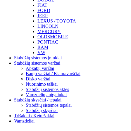
FIAT
FORD
JEEP
LEXUS / TOYOTA
LINCOLN
MERCURY
OLDSMOBILE
PONTIAC
RAM
VW
Stabdžių sistemos įrankiai
Stabdžių sistemos varžtai
Apkabų varžtai
Banjo varžtai / Kiauravarščiai
Disko varžtai
Nuorinimo taškai
Stabdžių sistemos aklės
Vamzdelių antgaliukai
Stabdžių skysčiai / tepalai
Stabdžių sistemos tepalai
Stabdžių skysčiai
Trišakiai / Keturšakiai
Vamzdeliai