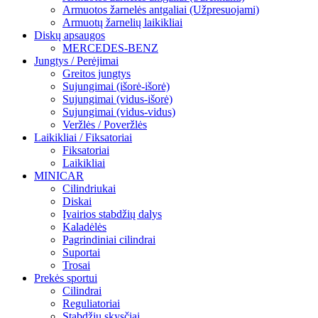
Armuotos žarnelės antgaliai (Užpresuojami)
Armuotų žarnelių laikikliai
Diskų apsaugos
MERCEDES-BENZ
Jungtys / Perėjimai
Greitos jungtys
Sujungimai (išorė-išorė)
Sujungimai (vidus-išorė)
Sujungimai (vidus-vidus)
Veržlės / Poveržlės
Laikikliai / Fiksatoriai
Fiksatoriai
Laikikliai
MINICAR
Cilindriukai
Diskai
Įvairios stabdžių dalys
Kaladėlės
Pagrindiniai cilindrai
Suportai
Trosai
Prekės sportui
Cilindrai
Reguliatoriai
Stabdžių skysčiai