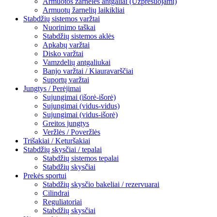
Armuotos žarnelės antgaliai (Užpresuojami)
Armuotų žarnelių laikikliai
Stabdžių sistemos varžtai
Nuorinimo taškai
Stabdžių sistemos aklės
Apkabų varžtai
Disko varžtai
Vamzdelių antgaliukai
Banjo varžtai / Kiauravarščiai
Suportų varžtai
Jungtys / Perėjimai
Sujungimai (išorė-išorė)
Sujungimai (vidus-vidus)
Sujungimai (vidus-išorė)
Greitos jungtys
Veržlės / Poveržlės
Trišakiai / Keturšakiai
Stabdžių skysčiai / tepalai
Stabdžių sistemos tepalai
Stabdžių skysčiai
Prekės sportui
Stabdžių skysčio bakeliai / rezervuarai
Cilindrai
Reguliatoriai
Stabdžių skysčiai