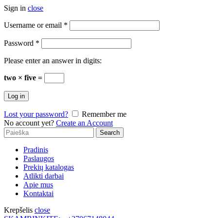
Sign in
close
Username or email
*
Password
*
Please enter an answer in digits:
two × five =
Log in
Lost your password?
Remember me
No account yet?
Create an Account
Search
Search
for:
Pradinis
Paslaugos
Prekių katalogas
Atlikti darbai
Apie mus
Kontaktai
Krepšelis
close