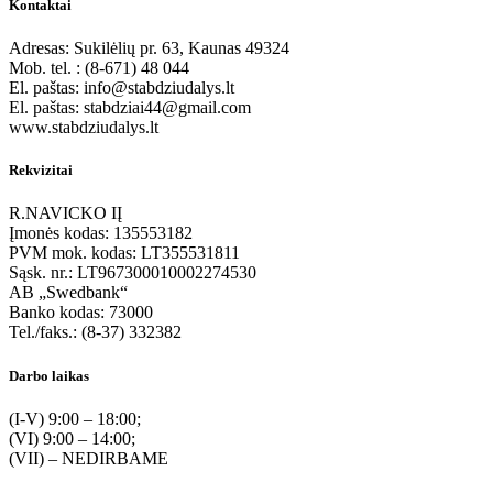
Kontaktai
Adresas: Sukilėlių pr. 63, Kaunas 49324
Mob. tel. : (8-671) 48 044
El. paštas: info@stabdziudalys.lt
El. paštas: stabdziai44@gmail.com
www.stabdziudalys.lt
Rekvizitai
R.NAVICKO IĮ
Įmonės kodas: 135553182
PVM mok. kodas: LT355531811
Sąsk. nr.: LT967300010002274530
AB „Swedbank“
Banko kodas: 73000
Tel./faks.: (8-37) 332382
Darbo laikas
(I-V) 9:00 – 18:00;
(VI) 9:00 – 14:00;
(VII) – NEDIRBAME