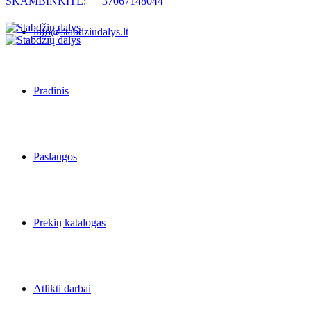
SKAMBINKITE:
+37067148044
info@stabdziudalys.lt
Pradinis
Paslaugos
Prekių katalogas
Atlikti darbai