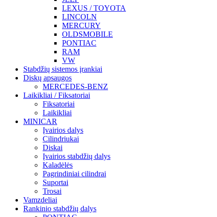
LEXUS / TOYOTA
LINCOLN
MERCURY
OLDSMOBILE
PONTIAC
RAM
VW
Stabdžių sistemos įrankiai
Diskų apsaugos
MERCEDES-BENZ
Laikikliai / Fiksatoriai
Fiksatoriai
Laikikliai
MINICAR
Įvairios dalys
Cilindriukai
Diskai
Įvairios stabdžių dalys
Kaladėlės
Pagrindiniai cilindrai
Suportai
Trosai
Vamzdeliai
Rankinio stabdžių dalys