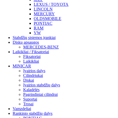
LEXUS / TOYOTA
LINCOLN
MERCURY
OLDSMOBILE
PONTIAC
RAM
VW
Stabdžių sistemos įrankiai
Diskų apsaugos
MERCEDES-BENZ
Laikikliai / Fiksatoriai
Fiksatoriai
Laikikliai
MINICAR
Įvairios dalys
Cilindriukai
Diskai
Įvairios stabdžių dalys
Kaladėlės
Pagrindiniai cilindrai
Suportai
Trosai
Vamzdeliai
Rankinio stabdžių dalys