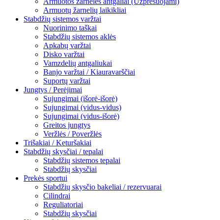
Armuotos žarnelės antgaliai (Užpresuojami)
Armuotų žarnelių laikikliai
Stabdžių sistemos varžtai
Nuorinimo taškai
Stabdžių sistemos aklės
Apkabų varžtai
Disko varžtai
Vamzdelių antgaliukai
Banjo varžtai / Kiauravarščiai
Suportų varžtai
Jungtys / Perėjimai
Sujungimai (išorė-išorė)
Sujungimai (vidus-vidus)
Sujungimai (vidus-išorė)
Greitos jungtys
Veržlės / Poveržlės
Trišakiai / Keturšakiai
Stabdžių skysčiai / tepalai
Stabdžių sistemos tepalai
Stabdžių skysčiai
Prekės sportui
Stabdžių skysčio bakeliai / rezervuarai
Cilindrai
Reguliatoriai
Stabdžių skysčiai