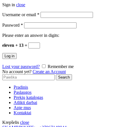
Sign in
close
Username or email
*
Password
*
Please enter an answer in digits:
eleven + 13 =
Log in
Lost your password?
Remember me
No account yet?
Create an Account
Search
Search
for:
Pradinis
Paslaugos
Prekių katalogas
Atlikti darbai
Apie mus
Kontaktai
Krepšelis
close