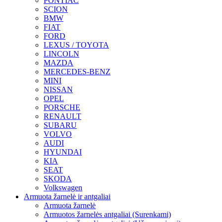
PONTIAC
SCION
BMW
FIAT
FORD
LEXUS / TOYOTA
LINCOLN
MAZDA
MERCEDES-BENZ
MINI
NISSAN
OPEL
PORSCHE
RENAULT
SUBARU
VOLVO
AUDI
HYUNDAI
KIA
SEAT
SKODA
Volkswagen
Armuota žarnelė ir antgaliai
Armuota žarnelė
Armuotos žarnelės antgaliai (Surenkami)