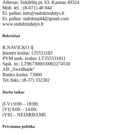
Adresas: Sukilėlių pr. 63, Kaunas 49324
Mob. tel. : (8-671) 48 044
El. paštas: info@stabdziudalys.lt
El. paštas: stabdziai44@gmail.com
www.stabdziudalys.lt
Rekvizitai
R.NAVICKO IĮ
Įmonės kodas: 135553182
PVM mok. kodas: LT355531811
Sąsk. nr.: LT967300010002274530
AB „Swedbank“
Banko kodas: 73000
Tel./faks.: (8-37) 332382
Darbo laikas
(I-V) 9:00 – 18:00;
(VI) 9:00 – 14:00;
(VII) – NEDIRBAME
Privatumo politika