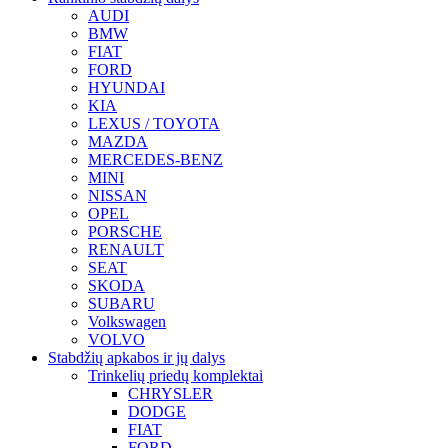
AUDI
BMW
FIAT
FORD
HYUNDAI
KIA
LEXUS / TOYOTA
MAZDA
MERCEDES-BENZ
MINI
NISSAN
OPEL
PORSCHE
RENAULT
SEAT
SKODA
SUBARU
Volkswagen
VOLVO
Stabdžių apkabos ir jų dalys
Trinkelių priedų komplektai
CHRYSLER
DODGE
FIAT
FORD