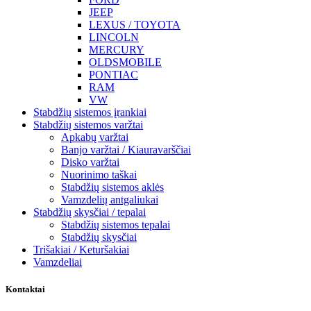
JEEP
LEXUS / TOYOTA
LINCOLN
MERCURY
OLDSMOBILE
PONTIAC
RAM
VW
Stabdžių sistemos įrankiai
Stabdžių sistemos varžtai
Apkabų varžtai
Banjo varžtai / Kiauravarščiai
Disko varžtai
Nuorinimo taškai
Stabdžių sistemos aklės
Vamzdelių antgaliukai
Stabdžių skysčiai / tepalai
Stabdžių sistemos tepalai
Stabdžių skysčiai
Trišakiai / Keturšakiai
Vamzdeliai
Kontaktai