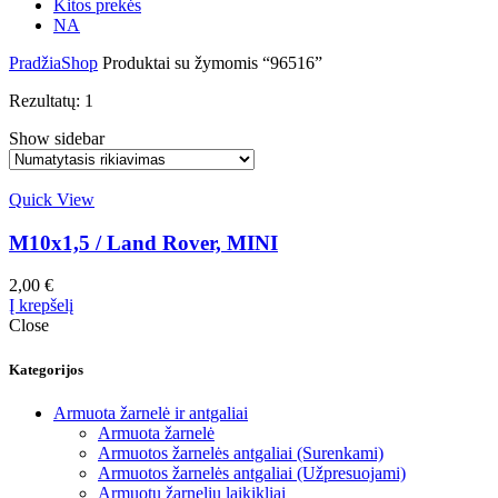
Kitos prekės
NA
Pradžia
Shop
Produktai su žymomis “96516”
Rezultatų: 1
Show sidebar
Quick View
M10x1,5 / Land Rover, MINI
2,00
€
Į krepšelį
Close
Kategorijos
Armuota žarnelė ir antgaliai
Armuota žarnelė
Armuotos žarnelės antgaliai (Surenkami)
Armuotos žarnelės antgaliai (Užpresuojami)
Armuotų žarnelių laikikliai