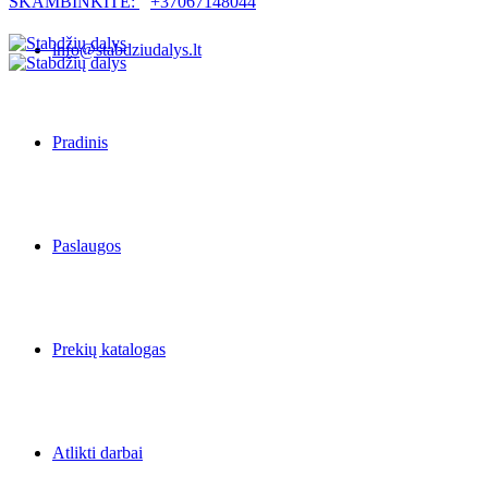
SKAMBINKITE:
+37067148044
info@stabdziudalys.lt
Pradinis
Paslaugos
Prekių katalogas
Atlikti darbai