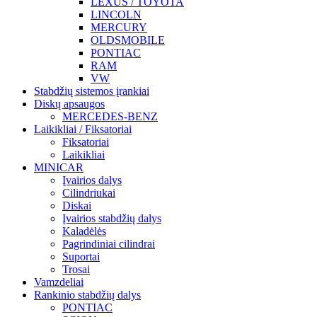
LEXUS / TOYOTA
LINCOLN
MERCURY
OLDSMOBILE
PONTIAC
RAM
VW
Stabdžių sistemos įrankiai
Diskų apsaugos
MERCEDES-BENZ
Laikikliai / Fiksatoriai
Fiksatoriai
Laikikliai
MINICAR
Įvairios dalys
Cilindriukai
Diskai
Įvairios stabdžių dalys
Kaladėlės
Pagrindiniai cilindrai
Suportai
Trosai
Vamzdeliai
Rankinio stabdžių dalys
PONTIAC