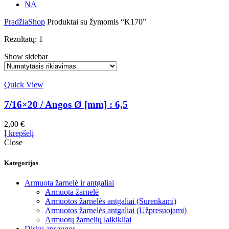
NA
Pradžia
Shop
Produktai su žymomis “K170”
Rezultatų: 1
Show sidebar
Quick View
7/16×20 / Angos Ø [mm] : 6,5
2,00
€
Į krepšelį
Close
Kategorijos
Armuota žarnelė ir antgaliai
Armuota žarnelė
Armuotos žarnelės antgaliai (Surenkami)
Armuotos žarnelės antgaliai (Užpresuojami)
Armuotų žarnelių laikikliai
Diskų apsaugos