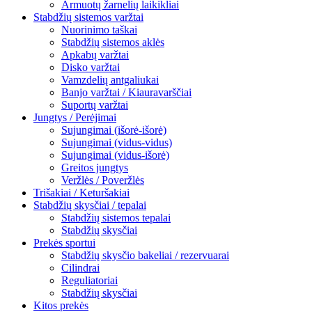
Armuotų žarnelių laikikliai
Stabdžių sistemos varžtai
Nuorinimo taškai
Stabdžių sistemos aklės
Apkabų varžtai
Disko varžtai
Vamzdelių antgaliukai
Banjo varžtai / Kiauravarščiai
Suportų varžtai
Jungtys / Perėjimai
Sujungimai (išorė-išorė)
Sujungimai (vidus-vidus)
Sujungimai (vidus-išorė)
Greitos jungtys
Veržlės / Poveržlės
Trišakiai / Keturšakiai
Stabdžių skysčiai / tepalai
Stabdžių sistemos tepalai
Stabdžių skysčiai
Prekės sportui
Stabdžių skysčio bakeliai / rezervuarai
Cilindrai
Reguliatoriai
Stabdžių skysčiai
Kitos prekės