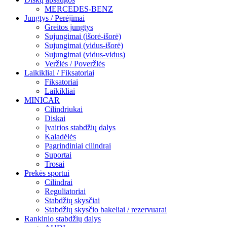
MERCEDES-BENZ
Jungtys / Perėjimai
Greitos jungtys
Sujungimai (išorė-išorė)
Sujungimai (vidus-išorė)
Sujungimai (vidus-vidus)
Veržlės / Poveržlės
Laikikliai / Fiksatoriai
Fiksatoriai
Laikikliai
MINICAR
Cilindriukai
Diskai
Įvairios stabdžių dalys
Kaladėlės
Pagrindiniai cilindrai
Suportai
Trosai
Prekės sportui
Cilindrai
Reguliatoriai
Stabdžių skysčiai
Stabdžių skysčio bakeliai / rezervuarai
Rankinio stabdžių dalys