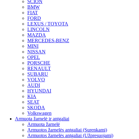
SCION
BMW
FIAT
FORD
LEXUS / TOYOTA
LINCOLN
MAZDA
MERCEDES-BENZ
MINI
NISSAN
OPEL
PORSCHE
RENAULT
SUBARU
VOLVO
AUDI
HYUNDAI
KIA
SEAT
SKODA
Volkswagen
Armuota žarnelė ir antgaliai
Armuota žarnelė
Armuotos žarnelės antgaliai (Surenkami)
Armuotos žarnelės antgaliai (Užpresuojami)