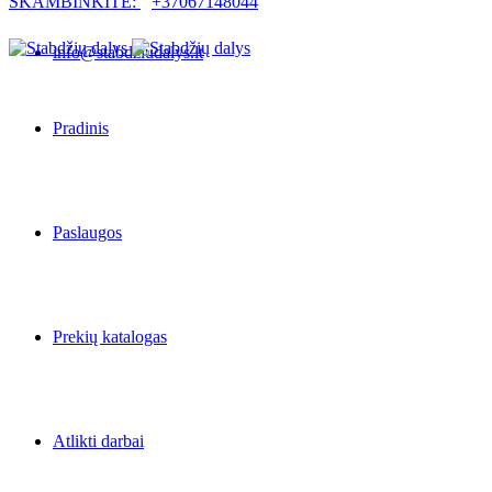
SKAMBINKITE:
+37067148044
info@stabdziudalys.lt
Pradinis
Paslaugos
Prekių katalogas
Atlikti darbai