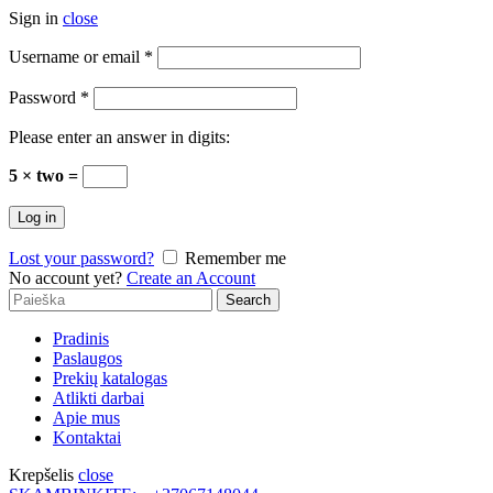
Sign in
close
Username or email
*
Password
*
Please enter an answer in digits:
5 × two =
Log in
Lost your password?
Remember me
No account yet?
Create an Account
Search
Search
for:
Pradinis
Paslaugos
Prekių katalogas
Atlikti darbai
Apie mus
Kontaktai
Krepšelis
close