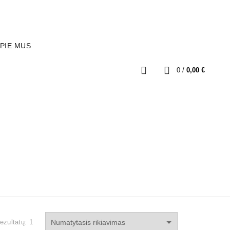
INFO@STABDZIUDALYS.LT
PIE MUS
0
/
0,00
€
LAIKIKLIAI / FIKSATORIAI
MINICAR
TEMOS VARŽTAI
JUNGTYS / PERĖJIMAI
UI
KITOS PREKĖS
ezultatų: 1