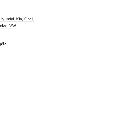
Hyundai, Kia, Opel,
olvo, VW
epšelį