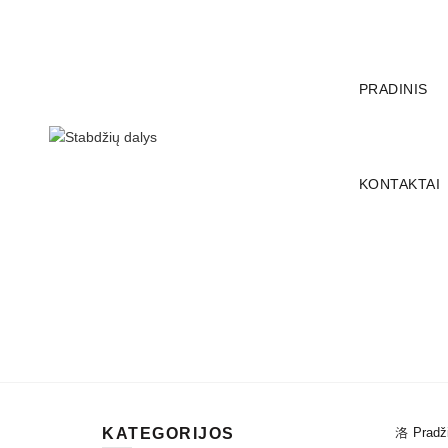
SKAMBINKITE:
+37067148044
PRADINIS
KONTAKTAI
VISI
STABDŽIŲ APKABOS IR JŲ DAL
VAMZDELIAI
RANKINIO STABDŽIŲ DA
TRIŠAKIAI / KETUR
KATEGORIJOS
Pradž