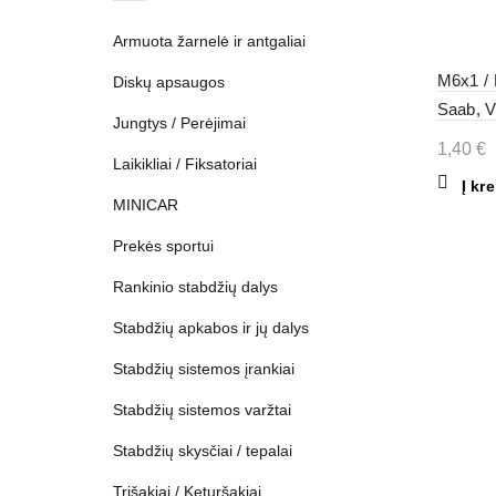
Armuota žarnelė ir antgaliai
M6x1 / 
Diskų apsaugos
Saab, V
Jungtys / Perėjimai
1,40
€
Laikikliai / Fiksatoriai
Į kr
MINICAR
Prekės sportui
Rankinio stabdžių dalys
Stabdžių apkabos ir jų dalys
Stabdžių sistemos įrankiai
Stabdžių sistemos varžtai
Stabdžių skysčiai / tepalai
Trišakiai / Keturšakiai