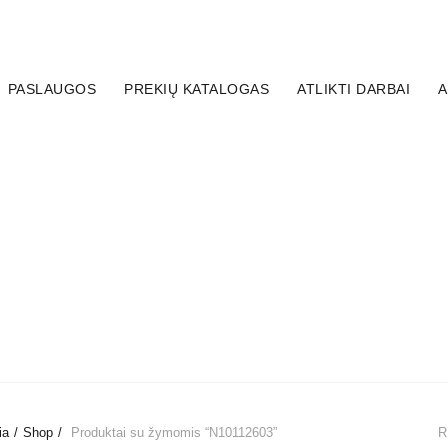
PASLAUGOS
PREKIŲ KATALOGAS
ATLIKTI DARBAI
A
YS
STABDŽIŲ SISTEMOS ĮRANKIAI
DISKŲ APSAUGOS
LYS
ARMUOTA ŽARNELĖ IR ANTGALIAI
STABDŽIŲ SIS
ŠAKIAI
STABDŽIŲ SKYSČIAI / TEPALAI
PREKĖS SPORT
ia
Shop
Produktai su žymomis “N10112603”
R