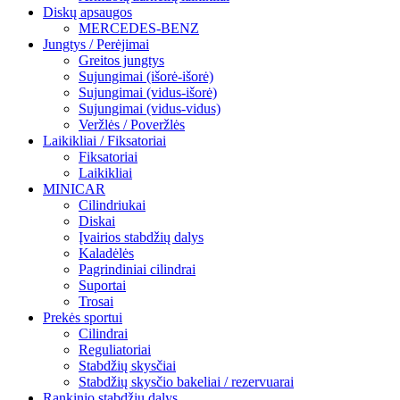
Diskų apsaugos
MERCEDES-BENZ
Jungtys / Perėjimai
Greitos jungtys
Sujungimai (išorė-išorė)
Sujungimai (vidus-išorė)
Sujungimai (vidus-vidus)
Veržlės / Poveržlės
Laikikliai / Fiksatoriai
Fiksatoriai
Laikikliai
MINICAR
Cilindriukai
Diskai
Įvairios stabdžių dalys
Kaladėlės
Pagrindiniai cilindrai
Suportai
Trosai
Prekės sportui
Cilindrai
Reguliatoriai
Stabdžių skysčiai
Stabdžių skysčio bakeliai / rezervuarai
Rankinio stabdžių dalys