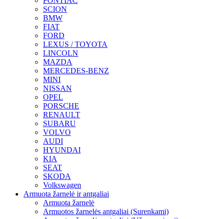
PONTIAC
SCION
BMW
FIAT
FORD
LEXUS / TOYOTA
LINCOLN
MAZDA
MERCEDES-BENZ
MINI
NISSAN
OPEL
PORSCHE
RENAULT
SUBARU
VOLVO
AUDI
HYUNDAI
KIA
SEAT
SKODA
Volkswagen
Armuota žarnelė ir antgaliai
Armuota žarnelė
Armuotos žarnelės antgaliai (Surenkami)