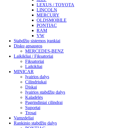
LEXUS / TOYOTA
LINCOLN
MERCURY
OLDSMOBILE
PONTIAC
RAM
VW
Stabdžių sistemos įrankiai
Diskų apsaugos
MERCEDES-BENZ
Laikikliai / Fiksatoriai
Fiksatoriai
Laikikliai
MINICAR
Įvairios dalys
Cilindriukai
Diskai
Įvairios stabdžių dalys
Kaladėlės
Pagrindiniai cilindrai
Suportai
Trosai
Vamzdeliai
Rankinio stabdžių dalys