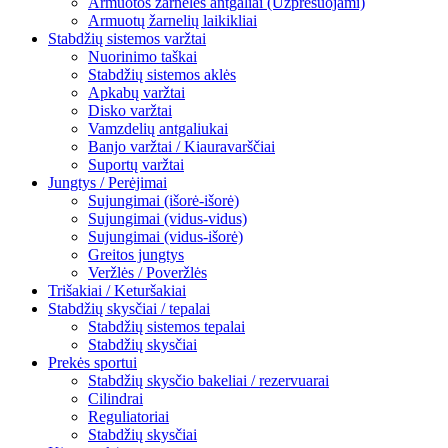
Armuotos žarnelės antgaliai (Užpresuojami)
Armuotų žarnelių laikikliai
Stabdžių sistemos varžtai
Nuorinimo taškai
Stabdžių sistemos aklės
Apkabų varžtai
Disko varžtai
Vamzdelių antgaliukai
Banjo varžtai / Kiauravarščiai
Suportų varžtai
Jungtys / Perėjimai
Sujungimai (išorė-išorė)
Sujungimai (vidus-vidus)
Sujungimai (vidus-išorė)
Greitos jungtys
Veržlės / Poveržlės
Trišakiai / Keturšakiai
Stabdžių skysčiai / tepalai
Stabdžių sistemos tepalai
Stabdžių skysčiai
Prekės sportui
Stabdžių skysčio bakeliai / rezervuarai
Cilindrai
Reguliatoriai
Stabdžių skysčiai