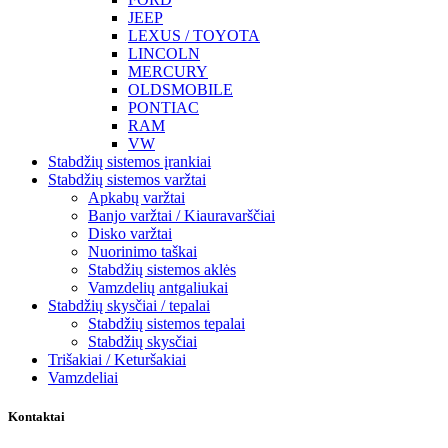
JEEP
LEXUS / TOYOTA
LINCOLN
MERCURY
OLDSMOBILE
PONTIAC
RAM
VW
Stabdžių sistemos įrankiai
Stabdžių sistemos varžtai
Apkabų varžtai
Banjo varžtai / Kiauravarščiai
Disko varžtai
Nuorinimo taškai
Stabdžių sistemos aklės
Vamzdelių antgaliukai
Stabdžių skysčiai / tepalai
Stabdžių sistemos tepalai
Stabdžių skysčiai
Trišakiai / Keturšakiai
Vamzdeliai
Kontaktai