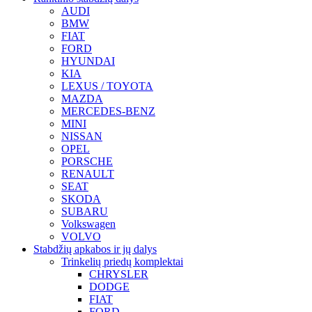
AUDI
BMW
FIAT
FORD
HYUNDAI
KIA
LEXUS / TOYOTA
MAZDA
MERCEDES-BENZ
MINI
NISSAN
OPEL
PORSCHE
RENAULT
SEAT
SKODA
SUBARU
Volkswagen
VOLVO
Stabdžių apkabos ir jų dalys
Trinkelių priedų komplektai
CHRYSLER
DODGE
FIAT
FORD