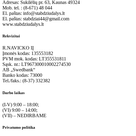
Adresas: Sukilėlių pr. 63, Kaunas 49324
Mob. tel. : (8-671) 48 044
El. paštas: info@stabdziudalys.lt
El. paštas: stabdziai44@gmail.com
www.stabdziudalys.lt
Rekvizitai
R.NAVICKO IĮ
Įmonės kodas: 135553182
PVM mok. kodas: LT355531811
Sąsk. nr.: LT967300010002274530
AB „Swedbank“
Banko kodas: 73000
Tel./faks.: (8-37) 332382
Darbo laikas
(I-V) 9:00 – 18:00;
(VI) 9:00 – 14:00;
(VII) – NEDIRBAME
Privatumo politika