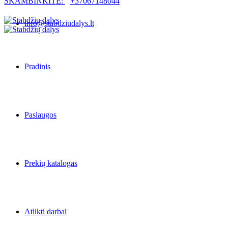
SKAMBINKITE:
+37067148044
info@stabdziudalys.lt
Pradinis
Paslaugos
Prekių katalogas
Atlikti darbai