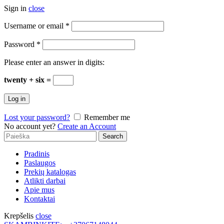
Sign in
close
Username or email
*
Password
*
Please enter an answer in digits:
twenty + six =
Log in
Lost your password?
Remember me
No account yet?
Create an Account
Search
Search
for:
Pradinis
Paslaugos
Prekių katalogas
Atlikti darbai
Apie mus
Kontaktai
Krepšelis
close