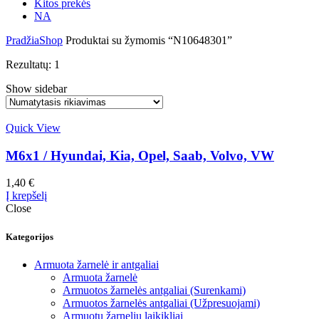
Kitos prekės
NA
Pradžia
Shop
Produktai su žymomis “N10648301”
Rezultatų: 1
Show sidebar
Quick View
M6x1 / Hyundai, Kia, Opel, Saab, Volvo, VW
1,40
€
Į krepšelį
Close
Kategorijos
Armuota žarnelė ir antgaliai
Armuota žarnelė
Armuotos žarnelės antgaliai (Surenkami)
Armuotos žarnelės antgaliai (Užpresuojami)
Armuotų žarnelių laikikliai