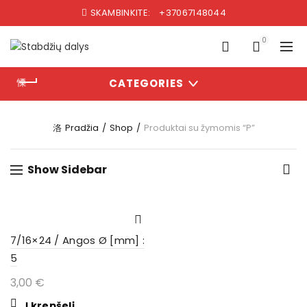
SKAMBINKITE:
+37067148044
0
CATEGORIES
Pradžia
Shop
Produktai su žymomis “P”
Show Sidebar
7/16×24 / Angos Ø [mm] :
5
3,00
€
Į krepšelį