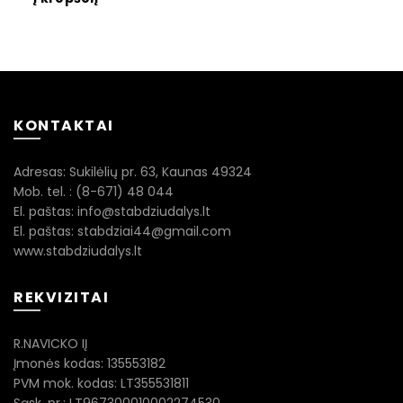
KONTAKTAI
Adresas: Sukilėlių pr. 63, Kaunas 49324
Mob. tel. : (8-671) 48 044
El. paštas: info@stabdziudalys.lt
El. paštas: stabdziai44@gmail.com
www.stabdziudalys.lt
REKVIZITAI
R.NAVICKO IĮ
Įmonės kodas: 135553182
PVM mok. kodas: LT355531811