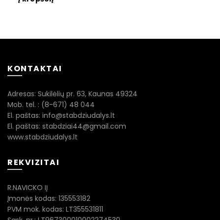
KONTAKTAI
Adresas: Sukilėlių pr. 63, Kaunas 49324
Mob. tel. : (8-671) 48 044
El. paštas: info@stabdziudalys.lt
El. paštas: stabdziai44@gmail.com
www.stabdziudalys.lt
REKVIZITAI
R.NAVICKO IĮ
Įmonės kodas: 135553182
PVM mok. kodas: LT355531811