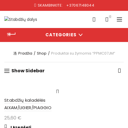
SKAMBINKITE:
+37067148044
0
CATEGORIES
Pradžia
Shop
Produktai su žymomis “PPMC07JM”
Show Sidebar
Stabdžių kaladėlės
AIXAM/LIGIER/PIAGGIO
25,60
€
Į krepšelį