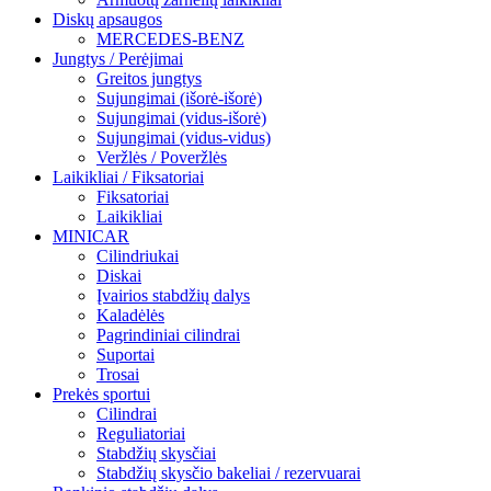
Diskų apsaugos
MERCEDES-BENZ
Jungtys / Perėjimai
Greitos jungtys
Sujungimai (išorė-išorė)
Sujungimai (vidus-išorė)
Sujungimai (vidus-vidus)
Veržlės / Poveržlės
Laikikliai / Fiksatoriai
Fiksatoriai
Laikikliai
MINICAR
Cilindriukai
Diskai
Įvairios stabdžių dalys
Kaladėlės
Pagrindiniai cilindrai
Suportai
Trosai
Prekės sportui
Cilindrai
Reguliatoriai
Stabdžių skysčiai
Stabdžių skysčio bakeliai / rezervuarai