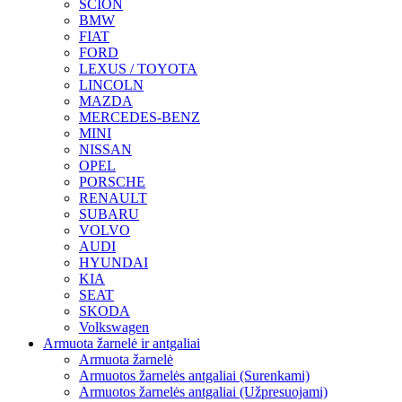
SCION
BMW
FIAT
FORD
LEXUS / TOYOTA
LINCOLN
MAZDA
MERCEDES-BENZ
MINI
NISSAN
OPEL
PORSCHE
RENAULT
SUBARU
VOLVO
AUDI
HYUNDAI
KIA
SEAT
SKODA
Volkswagen
Armuota žarnelė ir antgaliai
Armuota žarnelė
Armuotos žarnelės antgaliai (Surenkami)
Armuotos žarnelės antgaliai (Užpresuojami)