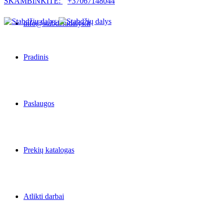
SKAMBINKITE:
+37067148044
info@stabdziudalys.lt
Pradinis
Paslaugos
Prekių katalogas
Atlikti darbai