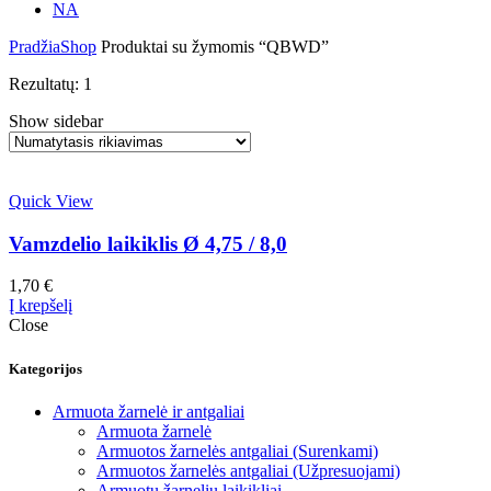
NA
Pradžia
Shop
Produktai su žymomis “QBWD”
Rezultatų: 1
Show sidebar
Quick View
Vamzdelio laikiklis Ø 4,75 / 8,0
1,70
€
Į krepšelį
Close
Kategorijos
Armuota žarnelė ir antgaliai
Armuota žarnelė
Armuotos žarnelės antgaliai (Surenkami)
Armuotos žarnelės antgaliai (Užpresuojami)
Armuotų žarnelių laikikliai