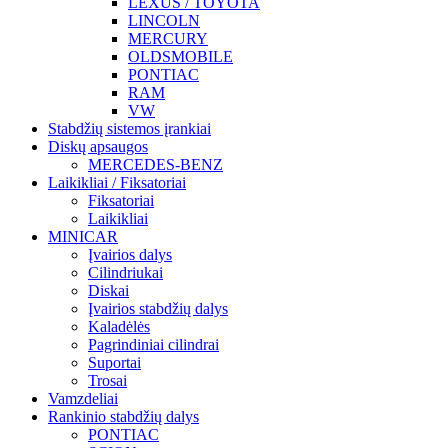
LEXUS / TOYOTA
LINCOLN
MERCURY
OLDSMOBILE
PONTIAC
RAM
VW
Stabdžių sistemos įrankiai
Diskų apsaugos
MERCEDES-BENZ
Laikikliai / Fiksatoriai
Fiksatoriai
Laikikliai
MINICAR
Įvairios dalys
Cilindriukai
Diskai
Įvairios stabdžių dalys
Kaladėlės
Pagrindiniai cilindrai
Suportai
Trosai
Vamzdeliai
Rankinio stabdžių dalys
PONTIAC