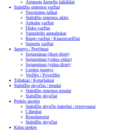
Armuotų žarnelių laikikliai
Stabdžių sistemos varžtai
Nuorinimo taškai
Stabdžių sistemos aklės
Apkabų varžtai
Disko varžtai
Vamzdelių antgaliukai
Banjo varžtai / Kiauravarščiai
Suportų varžtai
Jungtys / Perėjimai
Sujungimai (išorė-išorė)
Sujungimai (vidus-vidus)
Sujungimai (vidus-išorė)
Greitos jungtys
Veržlės / Poveržlės
Trišakiai / Keturšakiai
Stabdžių skysčiai / tepalai
Stabdžių sistemos tepalai
Stabdžių skysčiai
Prekės sportui
Stabdžių skysčio bakeliai / rezervuarai
Cilindrai
Reguliatoriai
Stabdžių skysčiai
Kitos prekės