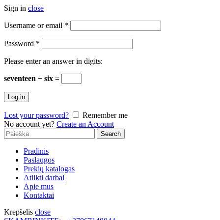
Sign in
close
Username or email
*
Password
*
Please enter an answer in digits:
seventeen − six =
Log in
Lost your password?
Remember me
No account yet?
Create an Account
Search
Search
for:
Pradinis
Paslaugos
Prekių katalogas
Atlikti darbai
Apie mus
Kontaktai
Krepšelis
close