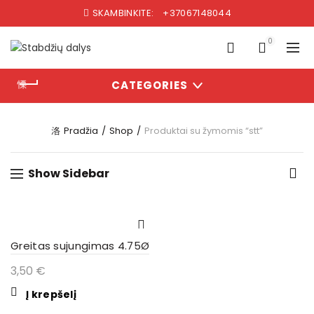
SKAMBINKITE:
+37067148044
0
CATEGORIES
Pradžia
Shop
Produktai su žymomis “stt”
Show Sidebar
Greitas sujungimas 4.75Ø
3,50
€
Į krepšelį