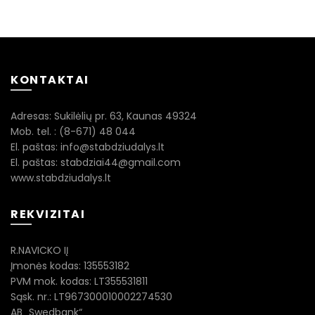
KONTAKTAI
Adresas: Sukilėlių pr. 63, Kaunas 49324
Mob. tel. : (8-671) 48 044
El. paštas: info@stabdziudalys.lt
El. paštas: stabdziai44@gmail.com
www.stabdziudalys.lt
REKVIZITAI
R.NAVICKO IĮ
Įmonės kodas: 135553182
PVM mok. kodas: LT355531811
Sąsk. nr.: LT967300010002274530
AB „Swedbank“