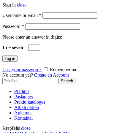
Sign in
close
Username or email
*
Password
*
Please enter an answer in digits:
15 − seven =
Log in
Lost your password?
Remember me
No account yet?
Create an Account
Search
Search
for:
Pradinis
Paslaugos
Prekių katalogas
Atlikti darbai
Apie mus
Kontaktai
Krepšelis
close