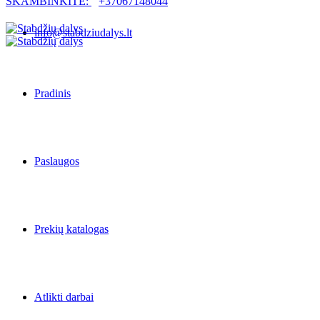
SKAMBINKITE:
+37067148044
info@stabdziudalys.lt
Pradinis
Paslaugos
Prekių katalogas
Atlikti darbai