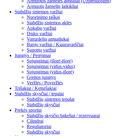
Armuotos žarnelės antgaliai (Užpresuojami)
Armuotų žarnelių laikikliai
Stabdžių sistemos varžtai
Nuorinimo taškai
Stabdžių sistemos aklės
Apkabų varžtai
Disko varžtai
Vamzdelių antgaliukai
Banjo varžtai / Kiauravarščiai
Suportų varžtai
Jungtys / Perėjimai
Sujungimai (išorė-išorė)
Sujungimai (vidus-vidus)
Sujungimai (vidus-išorė)
Greitos jungtys
Veržlės / Poveržlės
Trišakiai / Keturšakiai
Stabdžių skysčiai / tepalai
Stabdžių sistemos tepalai
Stabdžių skysčiai
Prekės sportui
Stabdžių skysčio bakeliai / rezervuarai
Cilindrai
Reguliatoriai
Stabdžių skysčiai