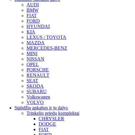
AUDI
BMW
FIAT
FORD
HYUNDAI
KIA
LEXUS / TOYOTA
MAZDA
MERCEDES-BENZ
MINI
NISSAN
OPEL
PORSCHE
RENAULT
SEAT
SKODA
SUBARU
Volkswagen
VOLVO
Stabdžių apkabos ir jų dalys
Trinkelių priedų komplektai
CHRYSLER
DODGE
FIAT
FORD