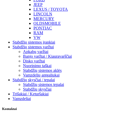
JEEP
LEXUS / TOYOTA
LINCOLN
MERCURY
OLDSMOBILE
PONTIAC
RAM
VW
Stabdžių sistemos įrankiai
Stabdžių sistemos varžtai
Apkabų varžtai
Banjo varžtai / Kiauravarščiai
Disko varžtai
Nuorinimo taškai
Stabdžių sistemos aklės
Vamzdelių antgaliukai
Stabdžių skysčiai / tepalai
Stabdžių sistemos tepalai
Stabdžių skysčiai
Trišakiai / Keturšakiai
Vamzdeliai
Kontaktai