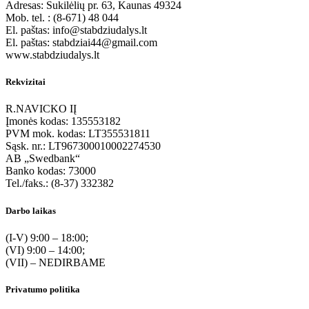
Adresas: Sukilėlių pr. 63, Kaunas 49324
Mob. tel. : (8-671) 48 044
El. paštas: info@stabdziudalys.lt
El. paštas: stabdziai44@gmail.com
www.stabdziudalys.lt
Rekvizitai
R.NAVICKO IĮ
Įmonės kodas: 135553182
PVM mok. kodas: LT355531811
Sąsk. nr.: LT967300010002274530
AB „Swedbank“
Banko kodas: 73000
Tel./faks.: (8-37) 332382
Darbo laikas
(I-V) 9:00 – 18:00;
(VI) 9:00 – 14:00;
(VII) – NEDIRBAME
Privatumo politika