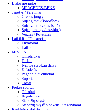
Diskų apsaugos
MERCEDES-BENZ
Jungtys / Perėjimai
Greitos jungtys
Sujungimai (išorė-išorė)
Sujungimai (vidus-išorė)
Sujungimai (vidus-vidus)
Veržlės / Poveržlės
Laikikliai / Fiksatoriai
Fiksatoriai
Laikikliai
MINICAR
Cilindriukai
Diskai
Įvairios stabdžių dalys
Kaladėlės
Pagrindiniai cilindrai
Suportai
Trosai
Prekės sportui
Cilindrai
Reguliatoriai
Stabdžių skysčiai
Stabdžių skysčio bakeliai / rezervuarai
Rankinio stabdžių dalys