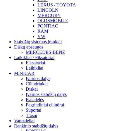
LEXUS / TOYOTA
LINCOLN
MERCURY
OLDSMOBILE
PONTIAC
RAM
VW
Stabdžių sistemos įrankiai
Diskų apsaugos
MERCEDES-BENZ
Laikikliai / Fiksatoriai
Fiksatoriai
Laikikliai
MINICAR
Įvairios dalys
Cilindriukai
Diskai
Įvairios stabdžių dalys
Kaladėlės
Pagrindiniai cilindrai
Suportai
Trosai
Vamzdeliai
Rankinio stabdžių dalys