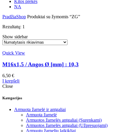
Kitos prekės
NA
Pradžia
Shop
Produktai su žymomis “ZG”
Rezultatų: 1
Show sidebar
Quick View
M16x1,5 / Angos Ø [mm] : 10,3
6,50
€
Į krepšelį
Close
Kategorijos
Armuota žarnelė ir antgaliai
Armuota žarnelė
Armuotos žarnelės antgaliai (Surenkami)
Armuotos žarnelės antgaliai (Užpresuojami)
Armuotų žarnelių laikikliai