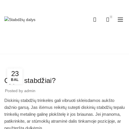
SKAMBINKITE:
+37067148044
0
BLOG
Pradinis
Uncategorized
Uncategorized
23
Cypia stabdžiai?
BAL
Posted by
admin
Diskinių stabdžių trinkelės gali vibruoti skleisdamos aukšto
dažnio garsą. Jas išėmus reikėtų sutepti diskinių stabdžių tepalu
trinkelių metalinę galinę plokštelę ir jos briaunas. Jei įmanoma,
patikrinkite, ar stūmoklių atraminė dalis tinkamoje pozicijoje, ar
neužteršta dulkėmis.