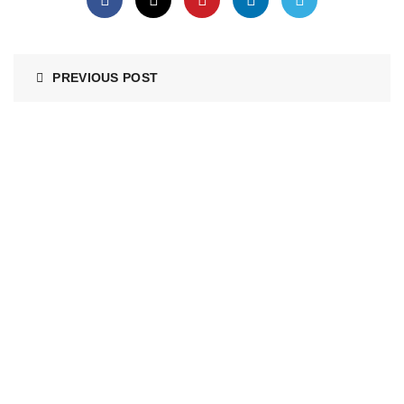
PREVIOUS POST
KONTAKTAI
Adresas: Sukilėlių pr. 63, Kaunas 49324
Mob. tel. : (8-671) 48 044
El. paštas: info@stabdziudalys.lt
El. paštas: stabdziai44@gmail.com
www.stabdziudalys.lt
REKVIZITAI