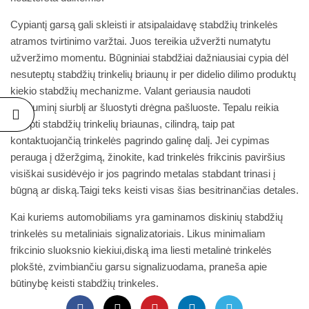
Cypiantį garsą gali skleisti ir atsipalaidavę stabdžių trinkelės
atramos tvirtinimo varžtai. Juos tereikia užveržti numatytu
užveržimo momentu. Būgniniai stabdžiai dažniausiai cypia dėl
nesuteptų stabdžių trinkelių briaunų ir per didelio dilimo produktų
kiekio stabdžių mechanizme. Valant geriausia naudoti
vakuuminį siurblį ar šluostyti drėgna pašluoste. Tepalu reikia
sutepti stabdžių trinkelių briaunas, cilindrą, taip pat
kontaktuojančią trinkelės pagrindo galinę dalį. Jei cypimas
perauga į džeržgimą, žinokite, kad trinkelės frikcinis paviršius
visiškai susidėvėjo ir jos pagrindo metalas stabdant trinasi į
būgną ar diską.Taigi teks keisti visas šias besitrinančias detales.
Kai kuriems automobiliams yra gaminamos diskinių stabdžių
trinkelės su metaliniais signalizatoriais. Likus minimaliam
frikcinio sluoksnio kiekiui,diską ima liesti metalinė trinkelės
plokštė, zvimbiančiu garsu signalizuodama, praneša apie
būtinybę keisti stabdžių trinkeles.